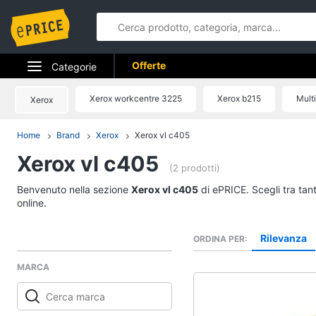
Offerte
Categorie
Elettrodomestici
Xerox workcentre 3225
Xerox b215
Multi
Xerox
Informatica
Home
Brand
Xerox
Xerox vl c405
Xerox vl c405
Telefonia
(2 prodotti)
Tv e Home Cinema
Benvenuto nella sezione
Xerox vl c405
di ePRICE. Scegli tra tan
online.
Smart home
Rilevanza
ORDINA PER
Videogiochi
MARCA
Audio e musica