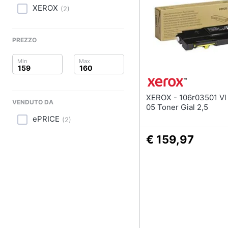
Clima
XEROX
(
2
)
Arredo
PREZZO
Brico e Giardinaggio
Salute e igiene
Beauty
XEROX - 106r03501 Vl C400-
VENDUTO DA
05 Toner Gial 2,5
Giocattoli
ePRICE
(
2
)
Prima infanzia
€ 159,97
Fotografia
Casalinghi
Abbigliamento