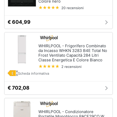
Colore nero
20 recensioni
Animali
€ 604,99
Motori
Libri,
cd
WHIRLPOOL - Frigorifero Combinato
e
da Incasso WHKN 3283 B4E Total No
Frost Ventilato Capacità 284 Litri
dvd
Classe Energetica E Colore Bianco
2 recensioni
Festività
Scheda informativa
e
ricorrenze
€ 702,08
Promozioni
Servizi
WHIRLPOOL - Condizionatore
Portatile Monoblocco PACF29CO W