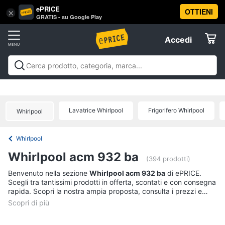
ePRICE
OTTIENI
Vai
×
Accedi
GRATIS - su Google Play
al
Registrati
menu
Accedi
Offerte
Offerte
Elettrodomestici
Lavatrice Whirlpool
Frigorifero Whirlpool
Whirlpool
Informatica
Whirlpool
Telefonia
Whirlpool acm 932 ba
(394 prodotti)
Tv
Benvenuto nella sezione
Whirlpool acm 932 ba
di ePRICE.
Scegli tra tantissimi prodotti in offerta, scontati e con consegna
e
rapida. Scopri la nostra ampia proposta, consulta i prezzi e
Home
acquista comodamente online.
Cinema