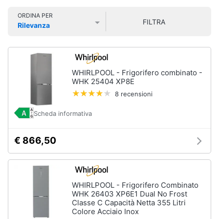
Smart
ORDINA PER
home
FILTRA
Rilevanza
Prezzo più basso
Prezzo più alto
Valutazioni
Videogiochi
Audio
WHIRLPOOL - Frigorifero combinato -
e
WHK 25404 XP8E
musica
8 recensioni
Scheda informativa
Clima
€ 866,50
Arredo
Brico
e
WHIRLPOOL - Frigorifero Combinato
Giardinaggio
WHK 26403 XP6E1 Dual No Frost
Classe C Capacità Netta 355 Litri
Colore Acciaio Inox
Salute