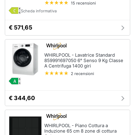
15 recensioni
e
igiene
Scheda informativa
€ 571,65
Beauty
Giocattoli
WHIRLPOOL - Lavatrice Standard
Prima
859991697050 6° Senso 9 Kg Classe
A Centrifuga 1400 giri
infanzia
2 recensioni
Fotografia
€ 344,60
Casalinghi
Abbigliamento
WHIRLPOOL - Piano Cottura a
Induzione 65 cm 8 zone di cottura
Sport