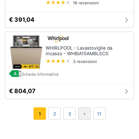
16 recensioni
€ 391,04
WHIRLPOOL - Lavastoviglie da
incasso - WH8IA15AM6LSC0
3 recensioni
Scheda informativa
€ 804,07
1
2
3
11