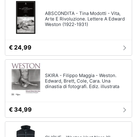
disney
e
film
igiene
ABSCONDITA - Tina Modotti - Vita,
DVD
Arte E Rivoluzione. Lettere A Edward
Film
Weston (1922-1931)
Beauty
Vedi
tutti
Giocattoli
€ 24,99
Prima
Cd
infanzia
musicali
SKIRA - Filippo Maggia - Weston.
Colonne
Edward, Brett, Cole, Cara. Una
Fotografia
Sonore
dinastia di fotografi. Ediz. illustrata
CD
Musicali
Casalinghi
Musica
€ 34,99
Leggera
Abbigliamento
Musica
Jazz
Sport