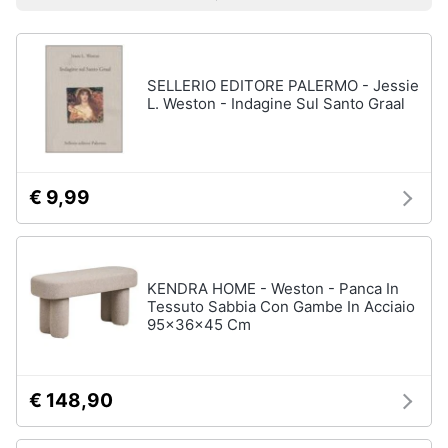
Prezzo più basso
Prezzo più alto
Valutazioni
Libri
Smart
di
home
Arte,
Design
e
SELLERIO EDITORE PALERMO - Jessie
Videogiochi
Architettura
L. Weston - Indagine Sul Santo Graal
Vedi
Audio
tutti
e
musica
€ 9,99
Dvd
Clima
e
Blu-
ray
KENDRA HOME - Weston - Panca In
Arredo
Tessuto Sabbia Con Gambe In Acciaio
Blu-
95x36x45 Cm
Ray
Brico
Blu-
e
Ray
Giardinaggio
Musica
€ 148,90
Classica
Salute
Walt