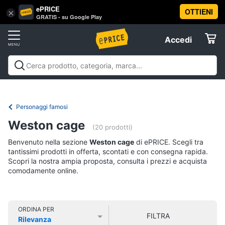
ePRICE
OTTIENI
Vai
×
Accedi
GRATIS - su Google Play
al
Registrati
menu
Accedi
Libri,
Offerte
cd
e
Libri, cd e dvd
Libri
Dvd e Blu-ray
Cd
dvd
Elettrodomestici
musicali
Personaggi
Offerte
Personaggi famosi
Libri
Informatica
Weston cage
Religione
(20 prodotti)
e
Benvenuto nella sezione
Weston cage
di ePRICE. Scegli tra
Spiritualità
Telefonia
tantissimi prodotti in offerta, scontati e con consegna rapida.
Attualità,
Scopri la nostra ampia proposta, consulta i prezzi e acquista
politica
comodamente online.
Tv
e
e
diritto
Home
Libri
Cinema
di
ORDINA PER
FILTRA
Cucina
Rilevanza