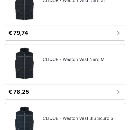
CLIQUE - Weston Vest Nero Xl
Vedi
tutti
Animali
Motori
Personaggi
€ 79,74
cristiano
Libri,
ronaldo
cd
Me
e
contro
CLIQUE - Weston Vest Nero M
dvd
Te
Sean
connery
Festività
e
Barbara
ricorrenze
D'Urso
€ 78,25
Vedi
Promozioni
tutti
CLIQUE - Weston Vest Blu Scuro S
Servizi