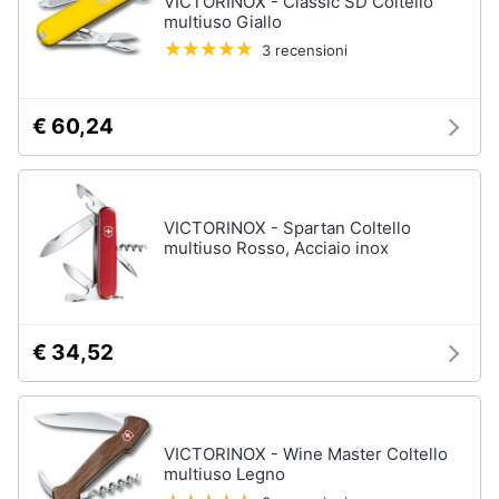
VICTORINOX - Classic SD Coltello
multiuso Giallo
Animali
3 recensioni
Motori
€ 60,24
Libri,
cd
e
VICTORINOX - Spartan Coltello
dvd
multiuso Rosso, Acciaio inox
Festività
e
ricorrenze
€ 34,52
Promozioni
VICTORINOX - Wine Master Coltello
Servizi
multiuso Legno