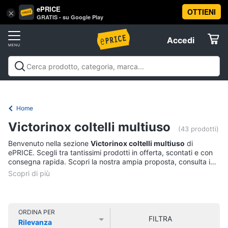
ePRICE
OTTIENI
Vai
×
Accedi
GRATIS - su Google Play
al
Registrati
menu
Accedi
Offerte
Offerte
Elettrodomestici
Home
Informatica
Victorinox coltelli multiuso
(43 prodotti)
Benvenuto nella sezione
Victorinox coltelli multiuso
di
Telefonia
ePRICE. Scegli tra tantissimi prodotti in offerta, scontati e con
consegna rapida. Scopri la nostra ampia proposta, consulta i
prezzi e acquista comodamente online.
Tv
e
Home
Cinema
ORDINA PER
FILTRA
Rilevanza