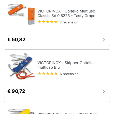
e
igiene
VICTORINOX - Coltello Multiuso
Classic Sd 0.6223 - Tasty Grape
7 recensioni
Beauty
Giocattoli
€ 50,82
Prima
infanzia
VICTORINOX - Skipper Coltello
multiuso Blu
Fotografia
6 recensioni
Casalinghi
€ 90,72
Abbigliamento
Sport