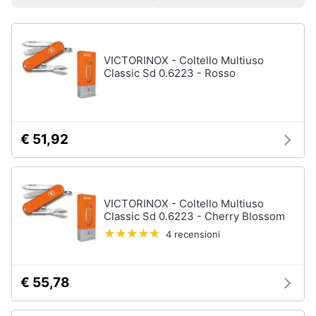
Prezzo più basso
Prezzo più alto
Valutazioni
Smart
home
VICTORINOX - Coltello Multiuso
Videogiochi
Classic Sd 0.6223 - Rosso
Audio
e
musica
€ 51,92
Clima
VICTORINOX - Coltello Multiuso
Arredo
Classic Sd 0.6223 - Cherry Blossom
4 recensioni
Brico
e
Giardinaggio
€ 55,78
Salute