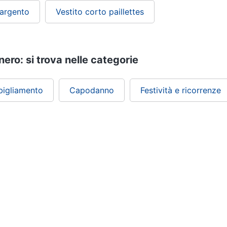
 argento
Vestito corto paillettes
nero: si trova nelle categorie
bigliamento
Capodanno
Festività e ricorrenze
ePRICE ti serve
Black friday
Sezione Aiuto
Promozioni
Consegne e limitazioni