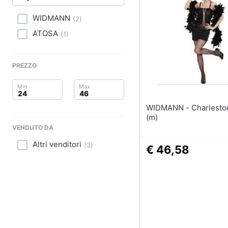
Clima
Sigaretta elettronica
Borse
WIDMANN
(
2
)
Arredo
Occhiali da vista
ATOSA
(
1
)
Occhiali da sole
Brico e Giardinaggio
Vedi tutti
PREZZO
Salute e igiene
Beauty
WIDMANN - Charleston Nero
Giocattoli
(m)
VENDUTO DA
Prima infanzia
Altri venditori
(
3
)
€ 46,58
Fotografia
Casalinghi
Abbigliamento