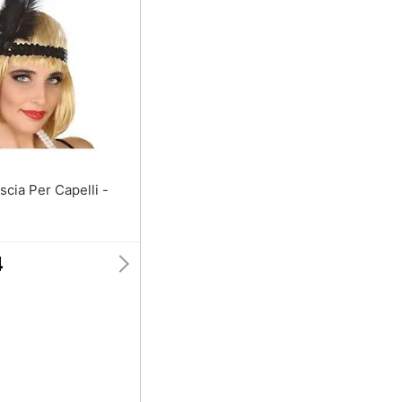
Anelli
Orecchini
Cavigliera
Collane
Vedi tutti
4