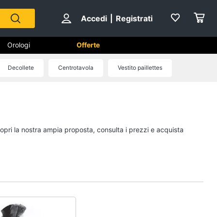
Accedi
|
Registrati
Orologi
Offerte
Decollete
Centrotavola
Vestito paillettes
Scarpe
Sneakers
Scarpe nike
copri la nostra ampia proposta, consulta i prezzi e acquista
Anfibi
Ciabatte
Vedi tutti
Gioielli