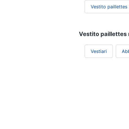
Vestito paillettes
Vestito paillettes 
Vestiari
Ab
Chi siamo
ePRICE per le aziende