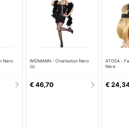
T-shirt
Apple Watch
Felpa
Smartwatch
Tuta
Orologi uomo
Pantaloni
Orologi donna
Vedi tutti
Vedi tutti
WIDMANN - Charleston Nero
ATOSA - Fascia Per Capelli -
(s)
Nera
€ 46,70
€ 24,3