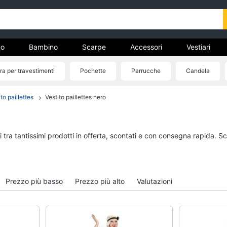
o
Bambino
Scarpe
Accessori
Vestiari
a per travestimenti
Pochette
Parrucche
Candela
nto
to paillettes
Vestito paillettes nero
Uomo
Bambino
Felpa uomo
Scarpe bambino
Cravatta
Sandali bambina
 tra tantissimi prodotti in offerta, scontati e con consegna rapida. S
Piumino uomo
Vestiti neonati
Giacca uomo
Copertina neonato
Vedi tutti
Vedi tutti
Prezzo più basso
Prezzo più alto
Valutazioni
Vestiari
Orologi