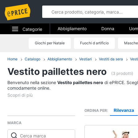
Abbigliamento
Donna
Uom
Categorie
Gioielli
Elettrodomestici
Giochi per Natale
Fuochi d artificio
Mascher
Abbigliame
Informatica
Home
Catalogo
Abbigliamento
Vestiari
Vestiti da sera
Vesti
Donna
Vestito paillettes nero
Telefonia
Intimo donna
(3 prodotti)
Top
Benvenuto nella sezione
Tv e Home Cinema
Vestito paillettes nero
di ePRICE. Scegli
Cappotto donna
comodamente online.
Smart home
Felpa donna
Vedi tutti
Videogiochi
Rilevanza
ORDINA PER
MARCA
Audio e musica
Accessori