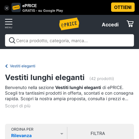
ePRICE
OTTIENI
Vai
×
Accedi
GRATIS - su Google Play
al
Registrati
menu
Accedi
Abbigliamento
Offerte
Donna
Abbigliamento
Donna
Uomo
Bambino
Scarpe
Accessori
Vest
Elettrodomestici
Intimo
donna
Vestiti eleganti
Top
Informatica
Vestiti lunghi eleganti
(42 prodotti)
Cappotto
donna
Benvenuto nella sezione
Vestiti lunghi eleganti
di ePRICE.
Telefonia
Scegli tra tantissimi prodotti in offerta, scontati e con consegna
Felpa
rapida. Scopri la nostra ampia proposta, consulta i prezzi e
donna
acquista comodamente online.
Tv
Vedi
e
tutti
Home
Cinema
ORDINA PER
FILTRA
Rilevanza