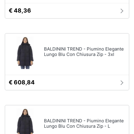
Accessori
€ 48,36
Animali
Sigaretta
elettronica
Motori
Borse
Occhiali
da
Libri,
BALDININI TREND - Piumino Elegante
vista
cd
Lungo Blu Con Chiusura Zip - 3xl
e
Occhiali
da
dvd
sole
Vedi
Festività
€ 608,84
tutti
e
ricorrenze
Promozioni
Vestiari
T-
BALDININI TREND - Piumino Elegante
shirt
Servizi
Lungo Blu Con Chiusura Zip - L
Felpa