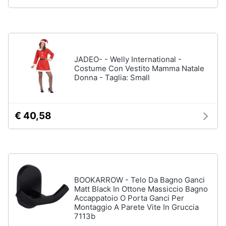
neonati
e
igiene
Copertina
neonato
Beauty
Vedi
JADEO- - Welly International -
tutti
Costume Con Vestito Mamma Natale
Giocattoli
Donna - Taglia: Small
Prima
Scarpe
infanzia
€ 40,58
Sneakers
Scarpe
Fotografia
nike
Anfibi
Casalinghi
Ciabatte
BOOKARROW - Telo Da Bagno Ganci
Vedi
Matt Black In Ottone Massiccio Bagno
Abbigliamento
tutti
Accappatoio O Porta Ganci Per
Montaggio A Parete Vite In Gruccia
7113b
Sport