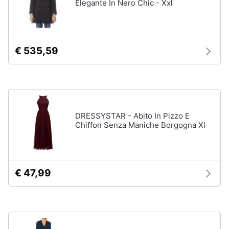
Elegante In Nero Chic - Xxl
Gioielli
Anelli
€ 535,59
Orecchini
Cavigliera
Collane
Vedi
tutti
DRESSYSTAR - Abito In Pizzo E
Chiffon Senza Maniche Borgogna Xl
€ 47,99