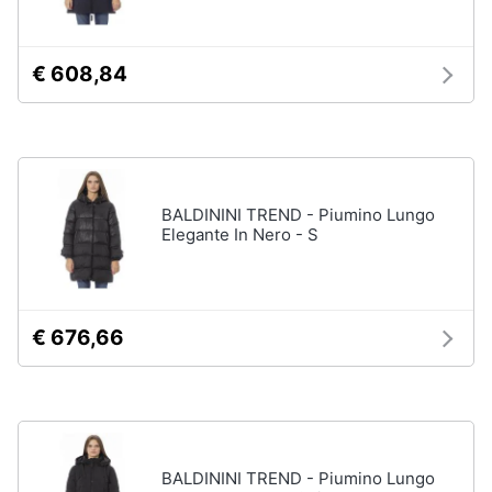
Assistenza
Tuta
clienti
Pantaloni
€ 608,84
Esci
Vedi
tutti
Orologi
BALDININI TREND - Piumino Lungo
Elegante In Nero - S
Apple
Watch
Smartwatch
Orologi
€ 676,66
uomo
Orologi
donna
Vedi
tutti
BALDININI TREND - Piumino Lungo