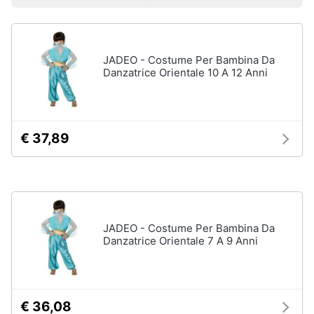
Prezzo più basso
Prezzo più alto
Valutazioni
Smart
Uomo
home
Felpa
uomo
JADEO - Costume Per Bambina Da
Videogiochi
Cravatta
Danzatrice Orientale 10 A 12 Anni
Piumino
uomo
Audio
e
Giacca
musica
uomo
€ 37,89
Vedi
Clima
tutti
Arredo
JADEO - Costume Per Bambina Da
Bambino
Danzatrice Orientale 7 A 9 Anni
Brico
Scarpe
e
bambino
Giardinaggio
Sandali
bambina
€ 36,08
Salute
Vestiti