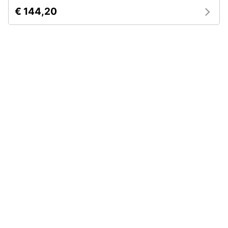
€ 144,20
Animali
Motori
Libri,
cd
e
dvd
Festività
e
ricorrenze
Promozioni
Servizi