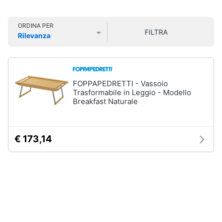
Smart
home
ORDINA PER
FILTRA
Rilevanza
Videogiochi
Prezzo più basso
Prezzo più alto
Valutazioni
Audio
e
FOPPAPEDRETTI - Vassoio
musica
Trasformabile in Leggio - Modello
Breakfast Naturale
Clima
€ 173,14
Arredo
Brico
e
Giardinaggio
Salute