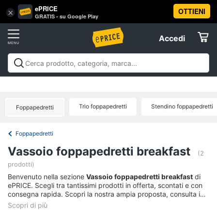
ePRICE
OTTIENI
Vai
×
Accedi
GRATIS - su Google Play
al
Registrati
menu
Accedi
Offerte
Offerte
Elettrodomestici
Trio foppapedretti
Stendino foppapedretti
Foppapedretti
Informatica
Foppapedretti
Telefonia
Vassoio foppapedretti breakfast
(2
prodotti)
Tv
Benvenuto nella sezione
e
Vassoio foppapedretti breakfast
di
ePRICE. Scegli tra tantissimi prodotti in offerta, scontati e con
Home
consegna rapida. Scopri la nostra ampia proposta, consulta i
Cinema
prezzi e acquista comodamente online.