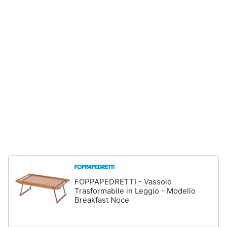
e
igiene
Beauty
Giocattoli
Prima
infanzia
Fotografia
Casalinghi
FOPPAPEDRETTI - Vassoio
Trasformabile in Leggio - Modello
Abbigliamento
Breakfast Noce
Sport