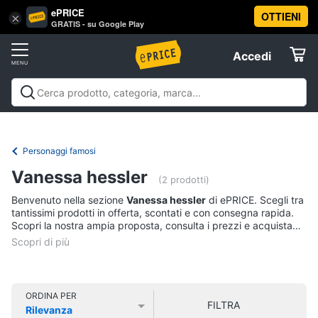
ePRICE
OTTIENI
Vai
×
Accedi
GRATIS - su Google Play
al
Registrati
menu
Accedi
Libri,
Offerte
cd
e
Libri, cd e dvd
Libri
Dvd e Blu-ray
Cd
dvd
Elettrodomestici
musicali
Personaggi
Offerte
Personaggi famosi
Libri
Informatica
Vanessa hessler
Religione
(2 prodotti)
e
Benvenuto nella sezione
Vanessa hessler
di ePRICE. Scegli tra
Spiritualità
Telefonia
tantissimi prodotti in offerta, scontati e con consegna rapida.
Attualità,
Scopri la nostra ampia proposta, consulta i prezzi e acquista
politica
comodamente online.
Tv
e
e
diritto
Home
Libri
Cinema
di
ORDINA PER
FILTRA
Cucina
Rilevanza