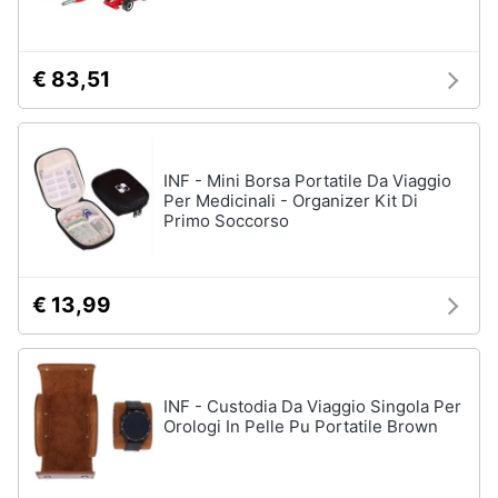
Assistenza
Tuta
clienti
Pantaloni
€ 83,51
Esci
Vedi
tutti
INF - Mini Borsa Portatile Da Viaggio
Per Medicinali - Organizer Kit Di
Orologi
Primo Soccorso
Apple
Watch
Smartwatch
€ 13,99
Orologi
uomo
Orologi
donna
INF - Custodia Da Viaggio Singola Per
Orologi In Pelle Pu Portatile Brown
Vedi
tutti