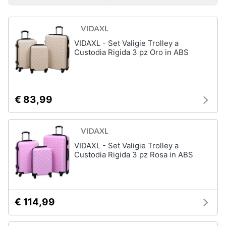
Prezzo più basso
Prezzo più alto
Valutazioni
Smart
Uomo
home
Felpa
uomo
VIDAXL - Set Valigie Trolley a
Videogiochi
Cravatta
Custodia Rigida 3 pz Oro in ABS
Piumino
uomo
Audio
e
Giacca
musica
uomo
€ 83,99
Vedi
Clima
tutti
VIDAXL - Set Valigie Trolley a
Arredo
Custodia Rigida 3 pz Rosa in ABS
Bambino
Brico
Scarpe
e
bambino
Giardinaggio
€ 114,99
Sandali
bambina
Salute
Vestiti