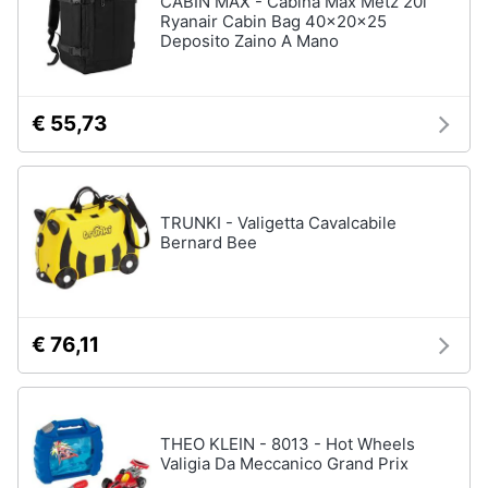
CABIN MAX - Cabina Max Metz 20l
Ryanair Cabin Bag 40x20x25
Accessori
Deposito Zaino A Mano
Animali
Sigaretta
elettronica
Motori
Borse
€ 55,73
Occhiali
da
Libri,
vista
cd
e
Occhiali
TRUNKI - Valigetta Cavalcabile
da
dvd
Bernard Bee
sole
Vedi
Festività
tutti
e
ricorrenze
€ 76,11
Promozioni
Vestiari
T-
THEO KLEIN - 8013 - Hot Wheels
shirt
Servizi
Valigia Da Meccanico Grand Prix
Felpa