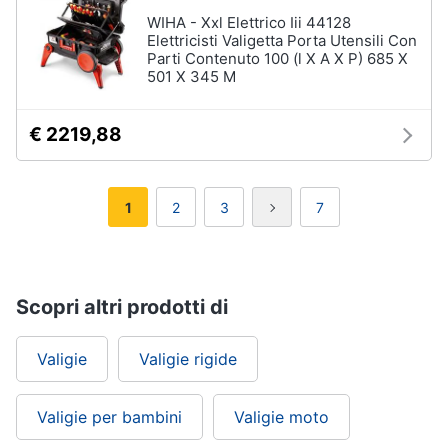
WIHA - Xxl Elettrico Iii 44128
Elettricisti Valigetta Porta Utensili Con
Parti Contenuto 100 (l X A X P) 685 X
501 X 345 M
€ 2219,88
1
2
3
7
Scopri altri prodotti di
Valigie
Valigie rigide
Valigie per bambini
Valigie moto