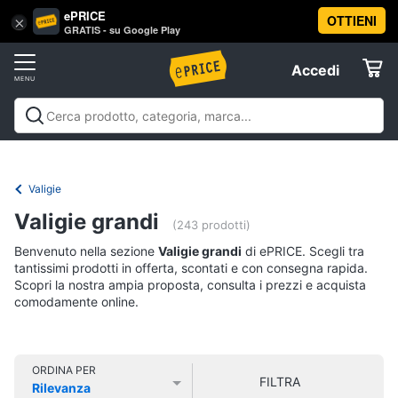
ePRICE
OTTIENI
Vai
×
Accedi
GRATIS - su Google Play
al
Registrati
menu
Accedi
Abbigliamento
Offerte
Donna
Abbigliamento
Donna
Uomo
Bambino
Scarpe
Accessori
Vest
Elettrodomestici
Intimo
donna
Valigie
Top
Informatica
Valigie grandi
(243 prodotti)
Cappotto
donna
Benvenuto nella sezione
Valigie grandi
di ePRICE. Scegli tra
Telefonia
tantissimi prodotti in offerta, scontati e con consegna rapida.
Felpa
Scopri la nostra ampia proposta, consulta i prezzi e acquista
donna
comodamente online.
Tv
Vedi
e
tutti
Home
Cinema
ORDINA PER
FILTRA
Rilevanza