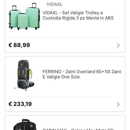
neonati
e
igiene
VIDAXL - Set Valigie Trolley a
Copertina
neonato
Custodia Rigida 3 pz Menta in ABS
Beauty
Vedi
tutti
Giocattoli
€ 88,99
Prima
Scarpe
infanzia
Sneakers
FERRINO - Zaini Overland 65+10l Zaini
Scarpe
E Valigie One Size
Fotografia
nike
Anfibi
Casalinghi
Ciabatte
€ 233,19
Vedi
Abbigliamento
tutti
Sport