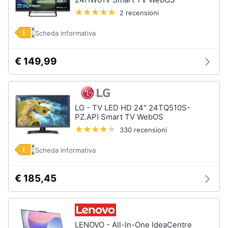
2 recensioni
Animali
Scheda informativa
Motori
€ 149,99
Libri,
cd
e
LG - TV LED HD 24" 24TQ510S-
dvd
PZ.API Smart TV WebOS
330 recensioni
Festività
e
Scheda informativa
ricorrenze
€ 185,45
Promozioni
Servizi
LENOVO - All-In-One IdeaCentre