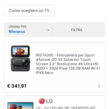
Smart
Vedi
tutti
home
Come scegliere un TV
Videogiochi
ORDINA PER
Home
FILTRA
Rilevanza
cinema
Audio
Prezzo più basso
Prezzo più alto
Valutazioni
e
e
videoproiezione
musica
Proiettori
INSTA360 - Fotocamera per Sport
Soundbar
Clima
d'Azione GO 3S Schermo Touch
Lettore
Screen 2.2" Risoluzione 4K Ultra HD
DVD
4000 x 3000 Pixel 128 GB RAM Wi-Fi
Arredo
IPX8 Nero
Soundbar
Samsung
Brico
€ 341,91
Vedi
e
tutti
Giardinaggio
Salute
LG - TV LED HD 28" 28TN515S-PZ