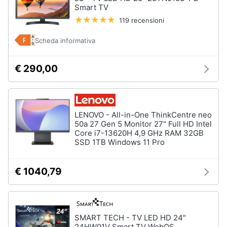
Accessori
Smart TV
e
per
igiene
119 recensioni
Home
Cinema
e
Scheda informativa
Beauty
Tv
Telecomando
€ 290,00
universale
Giocattoli
Antenne
e
Prima
Parabole
infanzia
LENOVO - All-in-One ThinkCentre neo
Tv
50a 27 Gen 5 Monitor 27" Full HD Intel
box
Core i7-13620H 4,9 GHz RAM 32GB
Android
Fotografia
SSD 1TB Windows 11 Pro
Telecomando
Samsung
Casalinghi
€ 1040,79
Vedi
tutti
Abbigliamento
SMART TECH - TV LED HD 24"
Sport
24HW01V Smart TV WebOS