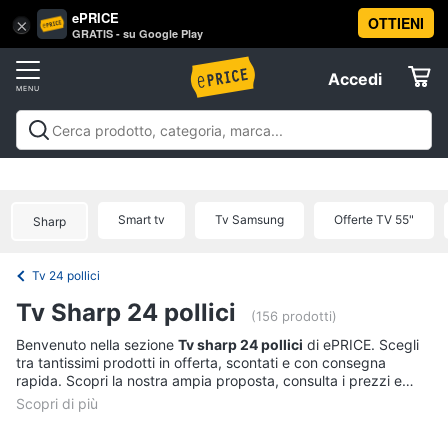
ePRICE
OTTIENI
Vai
×
Accedi
GRATIS - su Google Play
al
Registrati
menu
Accedi
Tv
Offerte
e
Home
Tv e Home Cinema
Televisori
Home cinema e
Cinema
Elettrodomestici
videoproiezione
Accessori per Home Cinema e
Tv
Offerte
Smart tv
Tv Samsung
Offerte TV 55"
Sharp
Televisori
Informatica
Offerte
TV
Tv 24 pollici
Telefonia
Smart
Tv Sharp 24 pollici
tv
(156 prodotti)
Tv
Benvenuto nella sezione
Tv sharp 24 pollici
di ePRICE. Scegli
Tv
Samsung
tra tantissimi prodotti in offerta, scontati e con consegna
e
rapida. Scopri la nostra ampia proposta, consulta i prezzi e
Home
Tv
acquista comodamente online.
Cinema
55
pollici