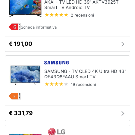
AKAI - TV LED HD 39" AKTV3925T
Accessori
e
Smart TV Android TV
per
igiene
Home
2 recensioni
Cinema
e
Beauty
Scheda informativa
Tv
Telecomando
universale
€ 191,00
Giocattoli
Antenne
e
Prima
Parabole
infanzia
Tv
SAMSUNG - TV QLED 4K Ultra HD 43"
box
QE43Q8FAAU Smart TV
Android
Fotografia
19 recensioni
Telecomando
Samsung
Casalinghi
Vedi
tutti
€ 331,79
Abbigliamento
Sport