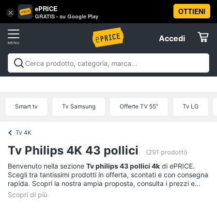
ePRICE
OTTIENI
Vai
×
Accedi
GRATIS - su Google Play
al
Registrati
menu
Accedi
Tv
Offerte
e
Home
Tv e Home Cinema
Televisori
Home cinema e
Cinema
Elettrodomestici
videoproiezione
Accessori per Home Cinema e
Tv
Offerte
Smart tv
Tv Samsung
Offerte TV 55"
Tv LG
Televisori
Informatica
Offerte
TV
Tv 4K
Telefonia
Smart
Tv Philips 4K 43 pollici
(291 prodotti)
tv
Benvenuto nella sezione
Tv philips 43 pollici 4k
di ePRICE.
Tv
Tv
Scegli tra tantissimi prodotti in offerta, scontati e con consegna
Samsung
e
rapida. Scopri la nostra ampia proposta, consulta i prezzi e
Home
Tv
acquista comodamente online.
Cinema
55
pollici