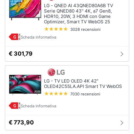
LG - QNED AI 43QNED80A6B TV
Serie QNED80 43'' 4K, a7 Gen8,
Animali
HDR10, 20W, 3 HDMI con Game
Optimizer, Smart TV WebOS 25
Motori
3028 recensioni
Scheda informativa
Libri,
cd
€ 301,79
e
dvd
Festività
LG - TV LED OLED 4K 42"
e
OLED42C55LA.API Smart TV WebOS
ricorrenze
7030 recensioni
Scheda informativa
Promozioni
€ 773,90
Servizi