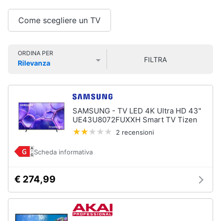
Smart
Vedi
tutti
home
Come scegliere un TV
Videogiochi
ORDINA PER
Home
FILTRA
Rilevanza
cinema
Audio
Prezzo più basso
Prezzo più alto
Valutazioni
e
e
videoproiezione
musica
Proiettori
SAMSUNG - TV LED 4K Ultra HD 43"
Soundbar
Clima
UE43U8072FUXXH Smart TV Tizen
Lettore
2 recensioni
DVD
Arredo
Soundbar
Scheda informativa
Samsung
Brico
Vedi
€ 274,99
e
tutti
Giardinaggio
Salute