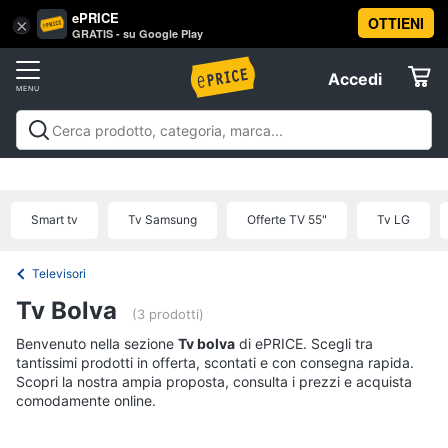
ePRICE
OTTIENI
Vai
×
Accedi
GRATIS - su Google Play
al
Registrati
menu
Accedi
Tv
Offerte
e
Home
Tv e Home Cinema
Televisori
Home cinema e
Cinema
Elettrodomestici
videoproiezione
Accessori per Home Cinema e
Tv
Offerte
Smart tv
Tv Samsung
Offerte TV 55"
Tv LG
Televisori
Informatica
Offerte
TV
Televisori
Telefonia
Smart
Tv Bolva
(3 prodotti)
tv
Benvenuto nella sezione
Tv
Tv bolva
di ePRICE. Scegli tra
Tv
Samsung
tantissimi prodotti in offerta, scontati e con consegna rapida.
e
Scopri la nostra ampia proposta, consulta i prezzi e acquista
Home
Tv
comodamente online.
Cinema
55
pollici