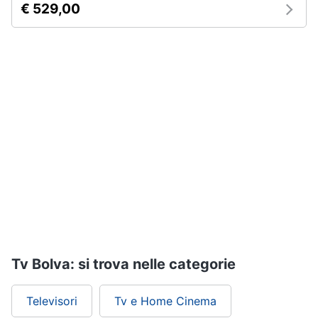
€ 529,00
Assistenza
clienti
Esci
Tv Bolva: si trova nelle categorie
Televisori
Tv e Home Cinema