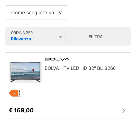
Smart
Vedi
tutti
home
Come scegliere un TV
Videogiochi
ORDINA PER
Home
FILTRA
Rilevanza
cinema
Audio
Prezzo più basso
Prezzo più alto
Valutazioni
e
e
videoproiezione
musica
Proiettori
BOLVA - TV LED HD 32" BL-3266
Soundbar
Clima
Lettore
DVD
Arredo
Soundbar
Samsung
Brico
Vedi
€ 169,00
e
tutti
Giardinaggio
Salute