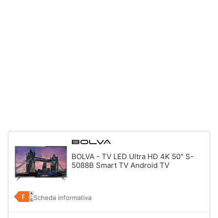
Animali
Motori
Libri,
cd
e
dvd
Festività
e
ricorrenze
BOLVA - TV LED Ultra HD 4K 50" S-
5088B Smart TV Android TV
Promozioni
Scheda informativa
Servizi