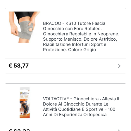
Assistenza
Ausili
clienti
per
anziani
BRACOO - KS10 Tutore Fascia
e
Esci
Ginocchio con Foro Rotuleo.
disabili
Ginocchiera Regolabile in Neoprene.
Deambulatore
Supporto Menisco. Dolore Artritico,
Riabilitazione Infortuni Sport e
Sedia
Protezione. Colore Grigio
a
rotelle
Stampelle
€ 53,77
Materasso
antidecubito
Vedi
tutti
VOLTACTIVE - Ginocchiera : Allevia Il
Dolore Al Ginocchio Durante Le
Attività Quotidiane E Sportive - 100
Anni Di Esperienza Ortopedica
Mascherine
Mascherine