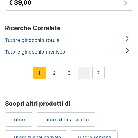
€ 39,00
Ricerche Correlate
Tutore ginocchio rotula
Tutore ginocchio menisco
1
2
3
7
Scopri altri prodotti di
Tutore
Tutore dito a scatto
Tutore tunnel carpale
Tutore schiena