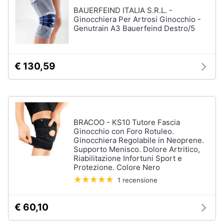
Aerosol
BAUERFEIND ITALIA S.R.L. -
Pressoterapia
Ginocchiera Per Artrosi Ginocchio -
Animali
Genutrain A3 Bauerfeind Destro/5
Magnetoterapia
Motori
Vedi
tutti
€ 130,59
Libri,
cd
e
Parafarmaci
dvd
Fermenti
BRACOO - KS10 Tutore Fascia
lattici
Ginocchio con Foro Rotuleo.
Festività
Ginocchiera Regolabile in Neoprene.
Siringa
e
Supporto Menisco. Dolore Artritico,
ricorrenze
Collirio
Riabilitazione Infortuni Sport e
Protezione. Colore Nero
Ago
1 recensione
Promozioni
Vedi
tutti
€ 60,10
Servizi