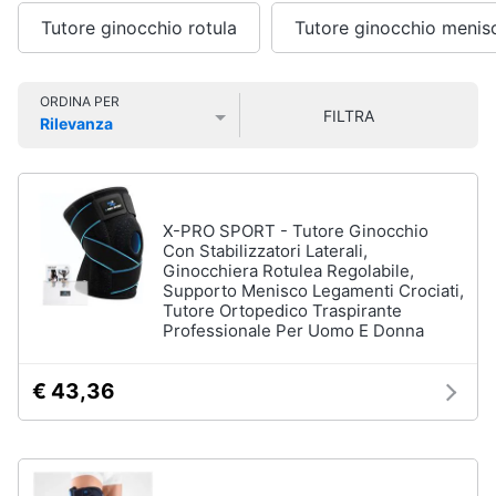
Smart
Tutore ginocchio rotula
Tutore ginocchio menis
home
Igiene
della
Videogiochi
ORDINA PER
casa
FILTRA
Rilevanza
Scopa
Prezzo più basso
Prezzo più alto
Valutazioni
Audio
Scopa
e
a
musica
vapore
X-PRO SPORT - Tutore Ginocchio
Bicarbonato
Con Stabilizzatori Laterali,
di
Clima
Ginocchiera Rotulea Regolabile,
sodio
Supporto Menisco Legamenti Crociati,
Ammoniaca
Tutore Ortopedico Traspirante
Arredo
Professionale Per Uomo E Donna
Vedi
tutti
Brico
€ 43,36
e
Giardinaggio
Integratori
alimentari
Salute