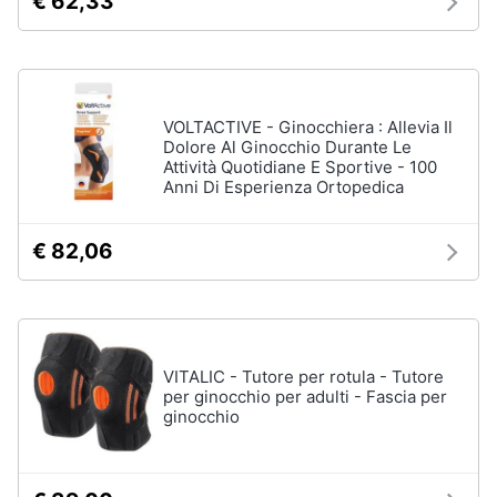
€ 62,33
ffp3
Mascherine
ffp2
Mascherine
lavabili
VOLTACTIVE - Ginocchiera : Allevia Il
Mascherine
Dolore Al Ginocchio Durante Le
chirurgiche
Attività Quotidiane E Sportive - 100
Anni Di Esperienza Ortopedica
Vedi
tutti
€ 82,06
VITALIC - Tutore per rotula - Tutore
per ginocchio per adulti - Fascia per
ginocchio