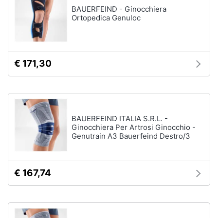
e
BAUERFEIND - Ginocchiera
Magnesio
supremo
Ortopedica Genuloc
igiene
Proteine
Beauty
Omega
3
€ 171,30
Magnesio
Giocattoli
Vedi
tutti
Prima
infanzia
BAUERFEIND ITALIA S.R.L. -
Ginocchiera Per Artrosi Ginocchio -
Fotografia
Genutrain A3 Bauerfeind Destro/3
Apparecchi
medicali
e
Casalinghi
per
la
€ 167,74
diagnostica
Abbigliamento
Test
di
gravidanza
Sport