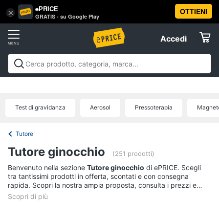
ePRICE
OTTIENI
Vai
×
Accedi
GRATIS - su Google Play
al
Registrati
menu
Accedi
Salute
Offerte
e
igiene
Salute e igiene
Igiene della persona
Igiene della
Elettrodomestici
casa
Integratori alimentari
Apparecchi medicali e per la
Igiene
diagnostica
Parafarmaci
Ausili per anziani e
della
Test di gravidanza
Aerosol
Pressoterapia
Magneto
disabili
Mascherine
Offerte
Informatica
persona
Shampoo
Tutore
Telefonia
Amuchina
Tutore ginocchio
gel
(251 prodotti)
Preservativo
Benvenuto nella sezione
Tutore ginocchio
di ePRICE. Scegli
Tv
tra tantissimi prodotti in offerta, scontati e con consegna
e
Assorbenti
rapida. Scopri la nostra ampia proposta, consulta i prezzi e
Home
acquista comodamente online.
Cinema
Vedi
tutti