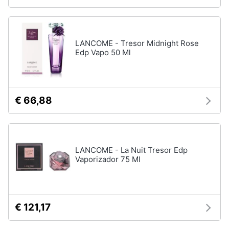
elettrico
Animali
Crema
depilatoria
LANCOME - Tresor Midnight Rose
Regolabarba
Motori
Edp Vapo 50 Ml
Vedi
tutti
Libri,
cd
e
€ 66,88
dvd
Manicure
e
pedicure
Festività
e
Smalto
LANCOME - La Nuit Tresor Edp
ricorrenze
semipermanente
Vaporizador 75 Ml
Gel
unghie
Promozioni
Acetone
€ 121,17
Servizi
Smalto