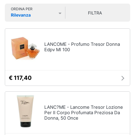
Smart
Vedi
ORDINA PER
home
tutti
FILTRA
Rilevanza
Prezzo più basso
Prezzo più alto
Valutazioni
Videogiochi
Cura
dei
Audio
LANCOME - Profumo Tresor Donna
capelli
e
Edpv Ml 100
Shampoo
musica
Tinta
capelli
Clima
€ 117,40
Maschera
capelli
Arredo
Spazzola
Vedi
Brico
LANC?ME - Lancome Tresor Lozione
tutti
e
Per Il Corpo Profumata Preziosa Da
Giardinaggio
Donna, 50 Once
Salute
Igiene