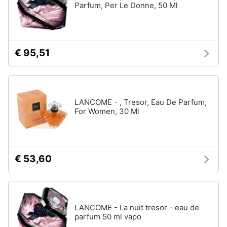
Parfum, Per Le Donne, 50 Ml
Oli
essenziali
Scrub
viso
€ 95,51
Vedi
tutti
LANCOME - , Tresor, Eau De Parfum,
Profumi
For Women, 30 Ml
Profumi
uomo
Profumi
donna
€ 53,60
Alien
profumo
Chloe
profumo
LANCOME - La nuit tresor - eau de
parfum 50 ml vapo
Vedi