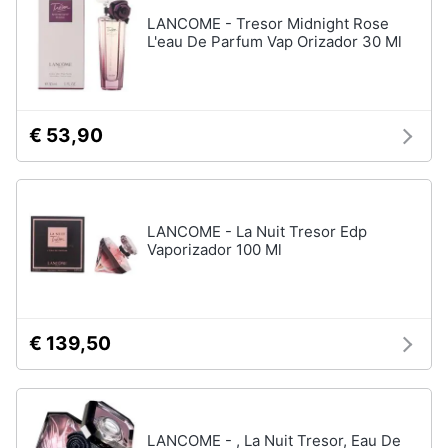
up
LANCOME - Tresor Midnight Rose
L'eau De Parfum Vap Orizador 30 Ml
Smalto
semipermanente
Eyeliner
Rossetti
€ 53,90
Acetone
Vedi
tutti
LANCOME - La Nuit Tresor Edp
Vaporizador 100 Ml
Creme
e
cosmetici
€ 139,50
Olio
di
ricino
Maschera
viso
LANCOME - , La Nuit Tresor, Eau De