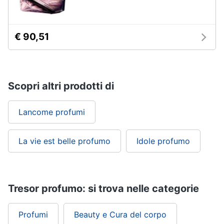
tutti
€ 90,51
Migliori
prodotti
beauty
Miglior
Scopri altri prodotti di
crema
antirughe
Miglior
Lancome profumi
shampoo
Miglior
spazzolino
La vie est belle profumo
Idole profumo
elettrico
Miglior
regolabarba
Tresor profumo: si trova nelle categorie
Vedi
tutti
Profumi
Beauty e Cura del corpo