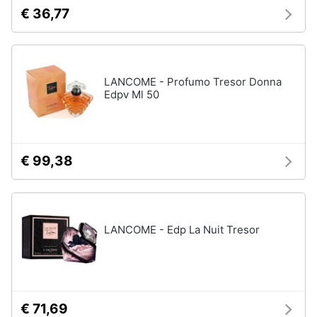
orale
e
€ 36,77
igiene
Spazzolino
elettrico
Spazzolino
Beauty
elettrico
LANCOME - Profumo Tresor Donna
oral
Edpv Ml 50
b
Giocattoli
Idropulsore
Collutorio
Prima
infanzia
€ 99,38
Vedi
tutti
Fotografia
LANCOME - Edp La Nuit Tresor
Casalinghi
Epilazione
e
rasatura
Abbigliamento
Silk
epil
€ 71,69
Sport
Rasoio