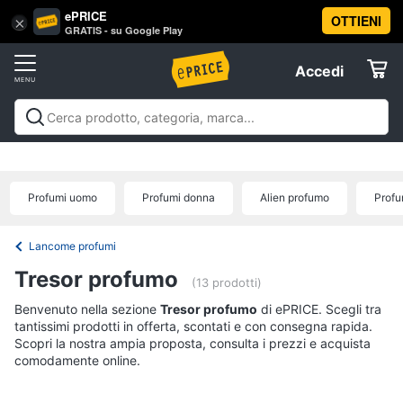
ePRICE
OTTIENI
Vai
×
Accedi
GRATIS - su Google Play
al
Registrati
menu
Accedi
Beauty
Offerte
Piccoli
Beauty
Piccoli elettrodomestici per la cura
elettrodomestici
Elettrodomestici
personale
Cura dei capelli
Igiene orale
Epilazione e
per
rasatura
Manicure e pedicure
Igiene e Cura del
la
Profumi uomo
Profumi donna
Alien profumo
Profu
cura
corpo
Make up
Creme e cosmetici
Profumi
Migliori
Informatica
personale
prodotti beauty
Offerte
Dyson
Lancome profumi
airwrap
Telefonia
Tresor profumo
(13 prodotti)
Piastra
per
Benvenuto nella sezione
Tv
Tresor profumo
di ePRICE. Scegli tra
capelli
tantissimi prodotti in offerta, scontati e con consegna rapida.
e
Silk
Scopri la nostra ampia proposta, consulta i prezzi e acquista
Home
epil
comodamente online.
Cinema
Phon