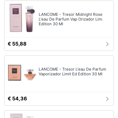
Vedi
Assistenza
tutti
clienti
LANCOME - Tresor Midnight Rose
L'eau De Parfum Vap Orizador Lim.
Edition 30 Ml
Esci
Igiene
e
Cura
del
€ 55,88
corpo
Shampoo
Shampoo
antigiallo
LANCOME - Tresor L'eau De Parfum
Deodorante
Vaporizador Limit Ed Edition 30 Ml
Sapone
Vedi
tutti
€ 54,36
Make