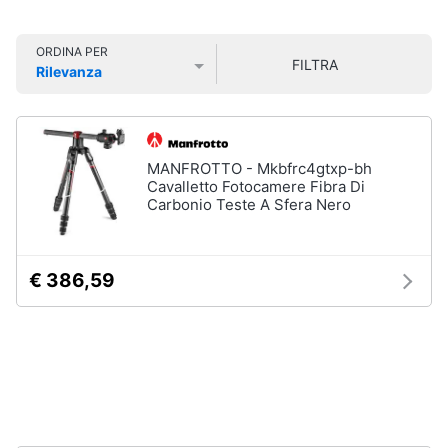
Smart
home
ORDINA PER
FILTRA
Videocamere
Rilevanza
e
Videogiochi
Prezzo più basso
Prezzo più alto
Valutazioni
action
cam
Audio
Gopro
e
Hero
MANFROTTO - Mkbfrc4gtxp-bh
5
musica
Cavalletto Fotocamere Fibra Di
Carbonio Teste A Sfera Nero
Gopro
hero
Clima
9
Gopro
€ 386,59
hero
Arredo
10
Dashcam
Brico
e
Vedi
Giardinaggio
tutti
Salute