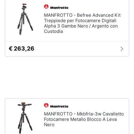
e
Prodotti
igiene
per
MANFROTTO - Befree Advanced Kit
ottica
Treppiede per Fotocamere Digitali
Alpha 3 Gambe Nero / Argento con
Beauty
Flash
Custodia
Telescopio
Giocattoli
Binocolo
€ 263,26
Microscopio
Prima
Vedi
infanzia
tutti
Fotografia
Casalinghi
MANFROTTO - Mkbfrla-3w Cavalletto
Abbigliamento
Fotocamere Metallo Blocco A Leva
Nero
Sport