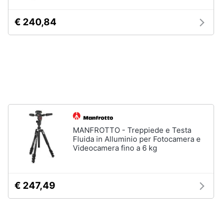
Animali
€ 240,84
Motori
Libri,
cd
e
dvd
MANFROTTO - Treppiede e Testa
Festività
Fluida in Alluminio per Fotocamera e
e
Videocamera fino a 6 kg
ricorrenze
Promozioni
€ 247,49
Servizi