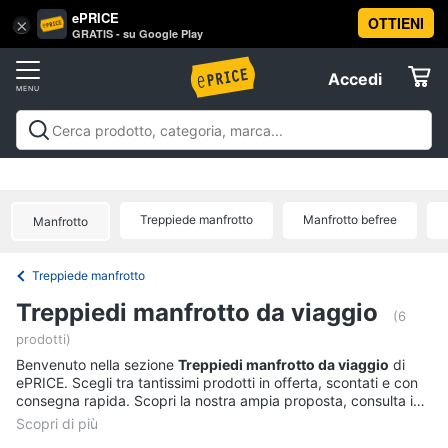
ePRICE
OTTIENI
Vai
×
Accedi
GRATIS - su Google Play
al
Registrati
menu
Accedi
Fotografia
Offerte
Fotocamere
Fotografia
Fotocamere e obiettivi
Videocamere e action
e
Elettrodomestici
cam
Prodotti per ottica
Offerte
obiettivi
Treppiede manfrotto
Manfrotto befree
Fotocamera
Manfrotto
Informatica
Mirrorless
Treppiede manfrotto
Nikon
Telefonia
serie
Treppiedi manfrotto da viaggio
d
(6
prodotti)
Instax
Tv
mini
Benvenuto nella sezione
e
Treppiedi manfrotto da viaggio
di
9
ePRICE. Scegli tra tantissimi prodotti in offerta, scontati e con
Home
consegna rapida. Scopri la nostra ampia proposta, consulta i
Cinema
Vedi
prezzi e acquista comodamente online.
tutti