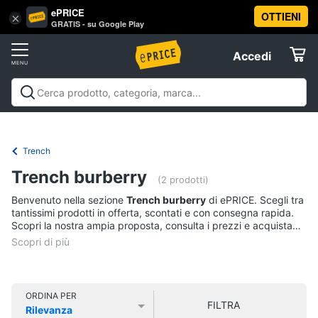
ePRICE
OTTIENI
Vai
×
Accedi
GRATIS - su Google Play
al
Registrati
menu
Accedi
Abbigliamento
Offerte
Donna
Abbigliamento
Donna
Uomo
Bambino
Scarpe
Accessori
Vest
Elettrodomestici
Intimo
donna
Trench
Top
Informatica
Trench burberry
(2 prodotti)
Cappotto
donna
Benvenuto nella sezione
Trench burberry
di ePRICE. Scegli tra
Telefonia
tantissimi prodotti in offerta, scontati e con consegna rapida.
Felpa
Scopri la nostra ampia proposta, consulta i prezzi e acquista
donna
comodamente online.
Tv
Vedi
e
tutti
Home
Cinema
ORDINA PER
FILTRA
Rilevanza