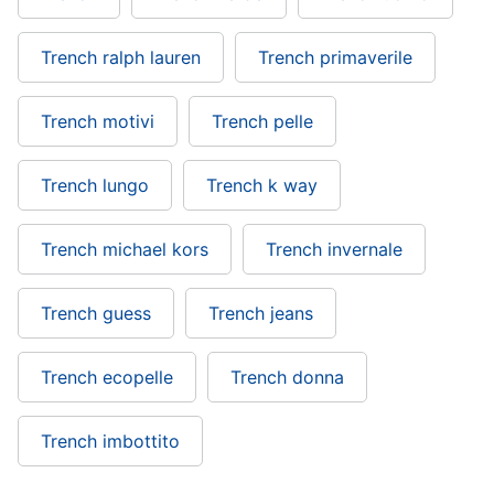
Gioielli
Trench ralph lauren
Trench primaverile
Anelli
Orecchini
Trench motivi
Trench pelle
Cavigliera
Collane
Trench lungo
Trench k way
Vedi
tutti
Trench michael kors
Trench invernale
Trench guess
Trench jeans
Trench ecopelle
Trench donna
Trench imbottito