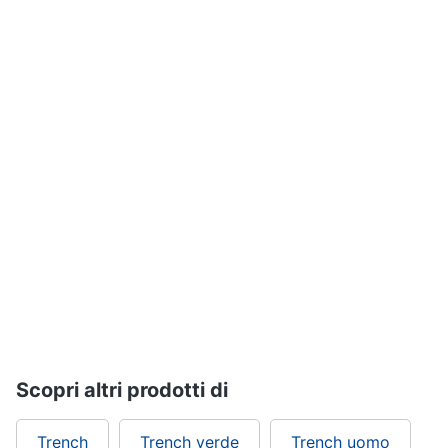
Assistenza
Tuta
clienti
Pantaloni
Esci
Vedi
tutti
Orologi
Apple
Watch
Smartwatch
Orologi
uomo
Orologi
donna
Scopri altri prodotti di
Vedi
tutti
Trench
Trench verde
Trench uomo