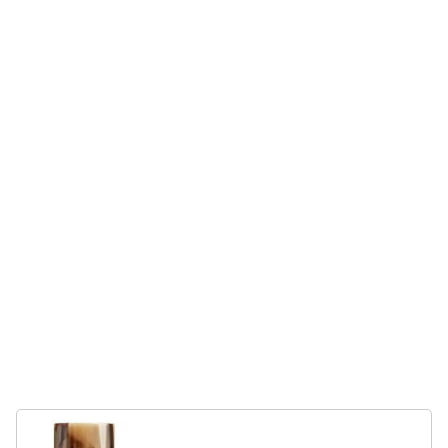
neonati
e
igiene
Copertina
neonato
Beauty
Vedi
tutti
Giocattoli
Prima
Scarpe
infanzia
Sneakers
Scarpe
Fotografia
nike
Anfibi
Casalinghi
Ciabatte
Vedi
Abbigliamento
tutti
Sport