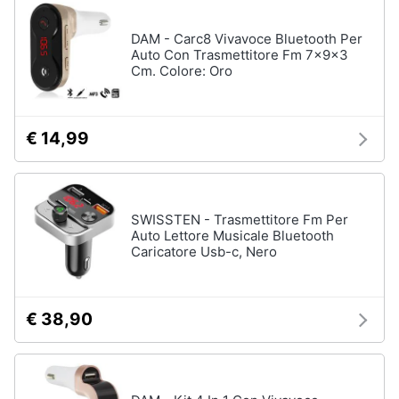
Illuminazione
e
nautica
igiene
DAM - Carc8 Vivavoce Bluetooth Per
Servizi
Auto Con Trasmettitore Fm 7x9x3
di
Cm. Colore: Oro
bordo
Beauty
Strumentazione
di
Giocattoli
bordo
€ 14,99
Vedi
Prima
tutti
infanzia
SWISSTEN - Trasmettitore Fm Per
Auto Lettore Musicale Bluetooth
Fotografia
Caricatore Usb-c, Nero
Casalinghi
€ 38,90
Abbigliamento
Sport