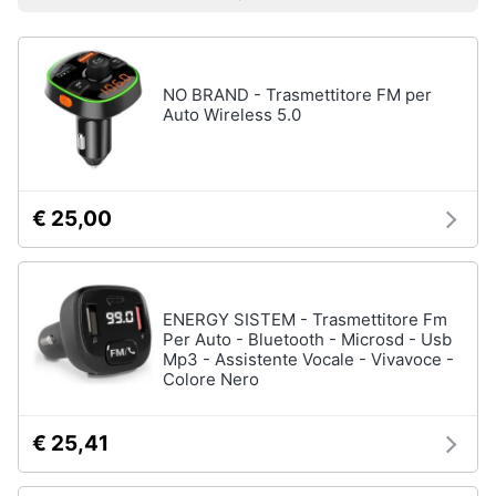
Prezzo più basso
Prezzo più alto
Valutazioni
Smart
home
Moto
Pantaloni
moto
NO BRAND - Trasmettitore FM per
Videogiochi
Auto Wireless 5.0
Candele
moto
Audio
Dunlop
e
mutant
musica
€ 25,00
Continental
tkc
70
Clima
Vedi
ENERGY SISTEM - Trasmettitore Fm
tutti
Arredo
Per Auto - Bluetooth - Microsd - Usb
Mp3 - Assistente Vocale - Vivavoce -
Colore Nero
Brico
e
Nautica
Giardinaggio
€ 25,41
Ecoscandaglio
garmin
Salute