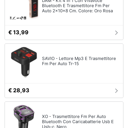
DAM - Kit 4 In 1 Con Vivavoce
Bluetooth E Trasmettitore Fm Per
Auto 2x10x8 Cm. Colore: Oro Rosa
Animali
Motori
€ 13,99
Libri,
cd
e
SAVIO - Lettore Mp3 E Trasmettitore
dvd
Fm Per Auto Tr-15
Festività
e
ricorrenze
€ 28,93
Promozioni
XO - Trasmettitore Fm Per Auto
Servizi
Bluetooth Con Caricabatterie Usb E
Usb-c, Nero