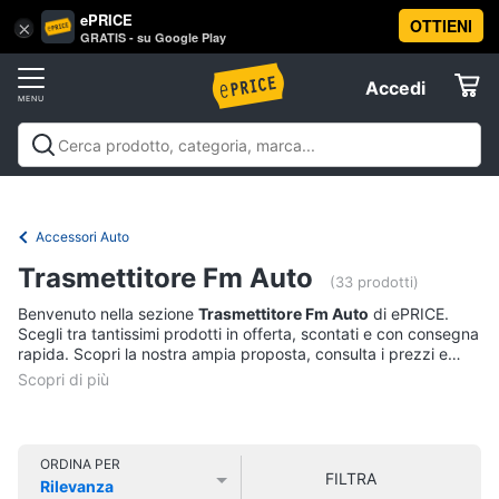
ePRICE
OTTIENI
Vai
×
Accedi
GRATIS - su Google Play
al
Registrati
menu
Accedi
Motori
Offerte
Auto
Motori
Auto
Moto
Nautica
Offerte
Elettrodomestici
Pneumatici
Accessori Auto
Catene
da
Informatica
Trasmettitore Fm Auto
neve
(33 prodotti)
Pneumatici
Benvenuto nella sezione
Trasmettitore Fm Auto
di ePRICE.
Telefonia
invernali
Scegli tra tantissimi prodotti in offerta, scontati e con consegna
rapida. Scopri la nostra ampia proposta, consulta i prezzi e
Batteria
acquista comodamente online.
auto
Tv
e
Vedi
Home
tutti
Cinema
ORDINA PER
FILTRA
Rilevanza