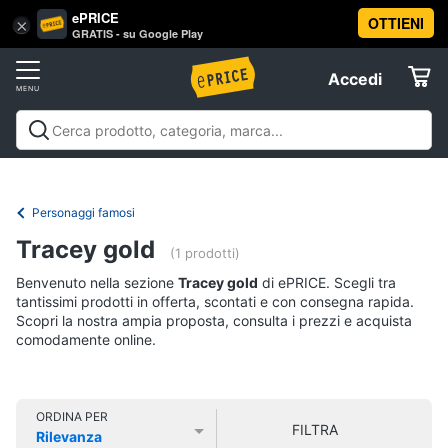
ePRICE
OTTIENI
Vai
×
Accedi
GRATIS - su Google Play
al
Registrati
menu
Accedi
Libri,
Offerte
cd
e
Libri, cd e dvd
Libri
Dvd e Blu-ray
Cd
dvd
Elettrodomestici
musicali
Personaggi
Offerte
Personaggi famosi
Libri
Informatica
Tracey gold
Religione
(1 prodotti)
e
Benvenuto nella sezione
Tracey gold
di ePRICE. Scegli tra
Spiritualità
Telefonia
tantissimi prodotti in offerta, scontati e con consegna rapida.
Attualità,
Scopri la nostra ampia proposta, consulta i prezzi e acquista
politica
comodamente online.
Tv
e
e
diritto
Home
Libri
Cinema
di
ORDINA PER
FILTRA
Cucina
Rilevanza