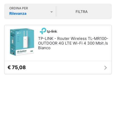
Smart
ORDINA PER
home
FILTRA
Rilevanza
Prezzo più basso
Prezzo più alto
Valutazioni
Videogiochi
Audio
TP-LINK - Router Wireless TL-MR100-
e
OUTDOOR 4G LTE Wi-Fi 4 300 Mbit /s
musica
Bianco
Clima
€ 75,08
Arredo
Brico
e
Giardinaggio
Salute