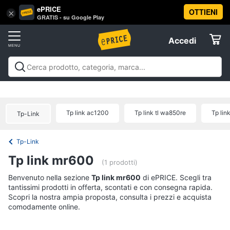
ePRICE
OTTIENI
Vai
×
Accedi
GRATIS - su Google Play
al
Registrati
menu
Accedi
Offerte
Offerte
Elettrodomestici
Tp link ac1200
Tp link tl wa850re
Tp lin
Tp-Link
Informatica
Tp-Link
Telefonia
Tp link mr600
(1 prodotti)
Tv
Benvenuto nella sezione
Tp link mr600
di ePRICE. Scegli tra
tantissimi prodotti in offerta, scontati e con consegna rapida.
e
Scopri la nostra ampia proposta, consulta i prezzi e acquista
Home
comodamente online.
Cinema