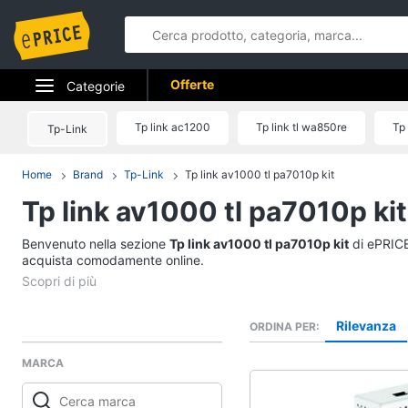
Offerte
Categorie
Elettrodomestici
Tp link ac1200
Tp link tl wa850re
Tp 
Tp-Link
Informatica
Home
Brand
Tp-Link
Tp link av1000 tl pa7010p kit
Tp link av1000 tl pa7010p kit
Telefonia
Benvenuto nella sezione
Tv e Home Cinema
Tp link av1000 tl pa7010p kit
di ePRICE.
acquista comodamente online.
Smart home
Videogiochi
Rilevanza
ORDINA PER
MARCA
Audio e musica