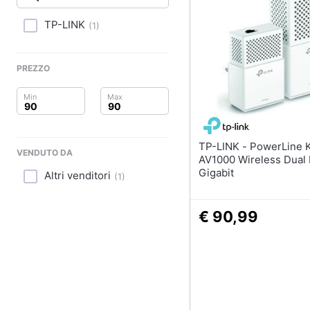
Clima
TP-LINK
(
1
)
Arredo
Brico e Giardinaggio
PREZZO
Salute e igiene
Beauty
TP-LINK - PowerLine Kit
VENDUTO DA
Giocattoli
AV1000 Wireless Dual
Gigabit
Altri venditori
(
1
)
Prima infanzia
€ 90,99
Fotografia
Casalinghi
Abbigliamento