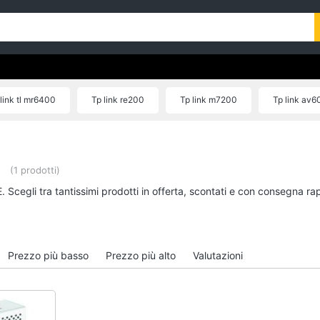
link tl mr6400
Tp link re200
Tp link m7200
Tp link av6
Tp link archer mr600
(1 prodotti)
 Scegli tra tantissimi prodotti in offerta, scontati e con consegna ra
Prezzo più basso
Prezzo più alto
Valutazioni