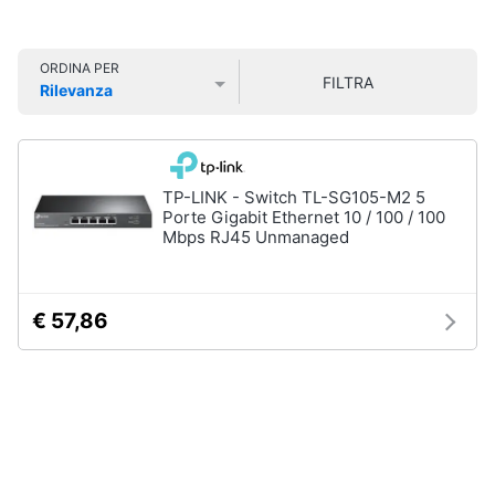
Smart
home
ORDINA PER
FILTRA
Rilevanza
Videogiochi
Prezzo più basso
Prezzo più alto
Valutazioni
Audio
e
TP-LINK - Switch TL-SG105-M2 5
musica
Porte Gigabit Ethernet 10 / 100 / 100
Mbps RJ45 Unmanaged
Clima
€ 57,86
Arredo
Brico
e
Giardinaggio
Salute