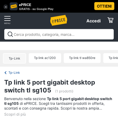
ePRICE
OTTIENI
Vai
×
Accedi
GRATIS - su Google Play
al
Registrati
menu
Accedi
Offerte
Offerte
Elettrodomestici
Tp link ac1200
Tp link tl wa850re
Tp lin
Tp-Link
Informatica
Tp-Link
Telefonia
Tp link 5 port gigabit desktop
switch tl sg105
Tv
(1 prodotti)
e
Benvenuto nella sezione
Tp link 5 port gigabit desktop switch
Home
tl sg105
di ePRICE. Scegli tra tantissimi prodotti in offerta,
Cinema
scontati e con consegna rapida. Scopri la nostra ampia
proposta, consulta i prezzi e acquista comodamente online.