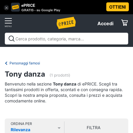
ePRICE
OTTIENI
Vai
×
Accedi
GRATIS - su Google Play
al
Registrati
menu
Accedi
Libri,
Offerte
cd
e
Libri, cd e dvd
Libri
Dvd e Blu-ray
Cd
dvd
Elettrodomestici
musicali
Personaggi
Offerte
Personaggi famosi
Libri
Informatica
Tony danza
Religione
(1 prodotti)
e
Benvenuto nella sezione
Tony danza
di ePRICE. Scegli tra
Spiritualità
Telefonia
tantissimi prodotti in offerta, scontati e con consegna rapida.
Attualità,
Scopri la nostra ampia proposta, consulta i prezzi e acquista
politica
comodamente online.
Tv
e
e
diritto
Home
Libri
Cinema
di
ORDINA PER
FILTRA
Cucina
Rilevanza