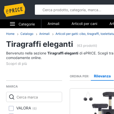
Animali
Articoli per cani
Art
Categorie
Articoli per cavalli
Articoli per tar
Elettrodomestici
Home
Catalogo
Animali
Articoli per gatti: cibo, tiragraffi, toeletta
Animali
Tiragraffi eleganti
Informatica
(63 prodotti)
Articoli per cani
Benvenuto nella sezione
Tiragraffi eleganti
di ePRICE. Scegli tra
Telefonia
comodamente online.
Cucce per cani
Giochi per cani
Tv e Home Cinema
Toelettatura cani
Rilevanza
ORDINA PER
Smart home
Recinto per cani
MARCA
Vedi tutti
Videogiochi
Audio e musica
Articoli per cavalli
VALORA
(
6
)