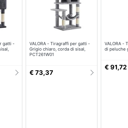
Tartarughiere
Cibo per roditori
Cibo per tartarughe
Gabbie per roditori
VALORA - Tiragraffi per gatti -
VALORA - Tiragraffi in tessuto
isal,
Grigio chiaro, corda di sisal,
di peluche 
PCT261W01
€ 91,72
€ 73,37