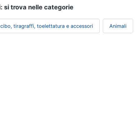
: si trova nelle categorie
 cibo, tiragraffi, toelettatura e accessori
Animali
ePRICE ti serve
Black friday
Sezione Aiuto
Promozioni
Consegne e limitazioni
Sconti alla rovescia
Pagamenti e fattura
Ricondizionati
Diritto di recesso
Gli imperdibili
Assistenza Clienti