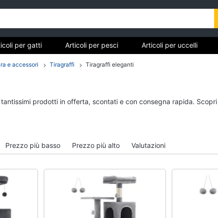
icoli per gatti
Articoli per pesci
Articoli per uccelli
tarughe e rettili
Articoli per criceti e piccoli roditori
Cibo 
tura e accessori
Tiragraffi
Tiragraffi eleganti
Articoli per gatti
Articoli per pesci
 tantissimi prodotti in offerta, scontati e con consegna rapida. Scopr
Tiragraffi
Acquario pesci
Giochi per gatti
Mangime per pesci
Lettiera gatto
Pompe per acquari
Prezzo più basso
Prezzo più alto
Valutazioni
Giochi di gatti
Filtro per acquario
Vedi tutti
Vedi tutti
Articoli per tartarughe e
Articoli per criceti e 
rettili
roditori