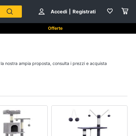
Accedi
|
Registrati
Offerte
per animali
Articoli per uccelli
i la nostra ampia proposta, consulta i prezzi e acquista
Gabbie per uccelli
Casetta per uccelli
Voliera per uccelli
Mangiatoia per uccelli
Vedi tutti
piccoli
Cibo per animali