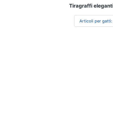
Tiragraffi eleganti
Articoli per gatti:
Chi siamo
ePRICE per le aziende
Vendi sul marketplace
Lavora con noi
Newsletter