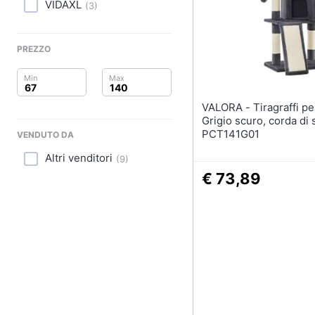
Clima
Sottosella
VIDAXL
(
3
)
Strigliatura
Arredo
Stinchiere
PREZZO
Set sella
Brico e Giardinaggio
Vedi tutti
Salute e igiene
VALORA - Tiragraffi per gatti -
Grigio scuro, corda di s
Beauty
PCT141G01
VENDUTO DA
Altri venditori
Giocattoli
(
9
)
€ 73,89
Prima infanzia
Fotografia
Casalinghi
Abbigliamento