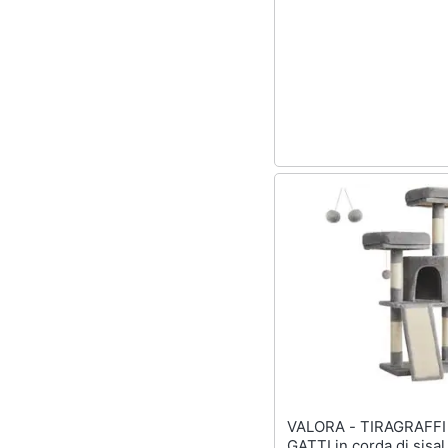
Sport
Animali
Motori
Libri, cd e dvd
Festività e ricorrenze
Promozioni
VALORA - TIRAGRAFFI PER
GATTI in corda di sisal