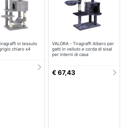
Royal canin
Purina
Farmina
Ciotole per cani
Vedi tutti
VALORA - Tiragraffi Albero per
grigio chiaro x4
gatti in velluto e corda di sisal
per interni di casa
€ 67,43