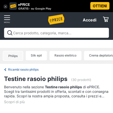
ePRICE
OTTIENI
Vai
×
Accedi
GRATIS - su Google Play
al
Registrati
menu
Accedi
Beauty
Offerte
Piccoli
Beauty
Piccoli elettrodomestici per la cura
elettrodomestici
Elettrodomestici
personale
Cura dei capelli
Igiene orale
Epilazione e
per
rasatura
Manicure e pedicure
Igiene e Cura del
la
Silk epil
Rasoio elettrico
Crema depilatori
Philips
cura
corpo
Make up
Creme e cosmetici
Profumi
Migliori
Informatica
personale
prodotti beauty
Offerte
Dyson
Ricambi rasoio philips
airwrap
Telefonia
Testine rasoio philips
(30 prodotti)
Piastra
per
Tv
Benvenuto nella sezione
Testine rasoio philips
di ePRICE.
capelli
Scegli tra tantissimi prodotti in offerta, scontati e con consegna
e
rapida. Scopri la nostra ampia proposta, consulta i prezzi e
Silk
Home
epil
acquista comodamente online.
Cinema
Phon