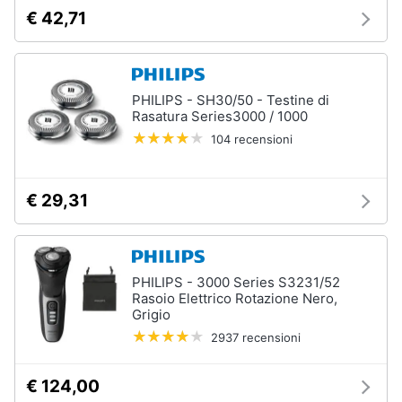
tutti
€ 42,71
Migliori
prodotti
PHILIPS - SH30/50 - Testine di
beauty
Rasatura Series3000 / 1000
Miglior
104 recensioni
crema
antirughe
Miglior
€ 29,31
shampoo
Miglior
spazzolino
elettrico
PHILIPS - 3000 Series S3231/52
Miglior
Rasoio Elettrico Rotazione Nero,
regolabarba
Grigio
2937 recensioni
Vedi
tutti
€ 124,00