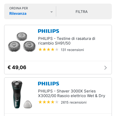
Smart
Vedi
ORDINA PER
home
tutti
FILTRA
Rilevanza
Prezzo più basso
Prezzo più alto
Valutazioni
Videogiochi
Cura
dei
Audio
PHILIPS - Testine di rasatura di
capelli
e
ricambio SH91/50
Shampoo
musica
131 recensioni
Tinta
capelli
Clima
Maschera
€ 49,06
capelli
Arredo
Spazzola
Vedi
Brico
PHILIPS - Shaver 3000X Series
tutti
e
X3002/00 Rasoio elettrico Wet & Dry
Giardinaggio
2615 recensioni
Salute
Igiene