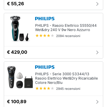
orale
€ 55,26
e
igiene
Spazzolino
elettrico
Spazzolino
Beauty
elettrico
PHILIPS - Rasoio Elettrico S5550/44
oral
Wet&dry 240 V 9w Nero Azzurro
b
Giocattoli
2094 recensioni
Idropulsore
Collutorio
Prima
€ 429,00
infanzia
Vedi
tutti
Fotografia
PHILIPS - Serie 3000 S3344/13
Casalinghi
Rasoio Elettrico Wet&Dry Ricaricabile
Epilazione
Colore Nero/Blu
e
rasatura
2945 recensioni
Abbigliamento
Silk
epil
€ 100,89
Sport
Rasoio