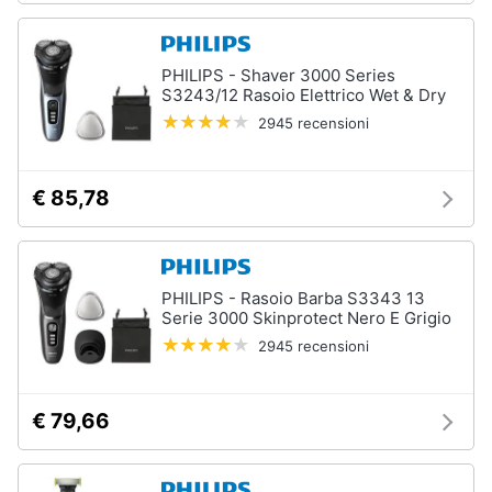
elettrico
Animali
Crema
depilatoria
PHILIPS - Shaver 3000 Series
S3243/12 Rasoio Elettrico Wet & Dry
Regolabarba
Motori
2945 recensioni
Vedi
tutti
Libri,
cd
€ 85,78
e
dvd
Manicure
e
pedicure
Festività
PHILIPS - Rasoio Barba S3343 13
e
Serie 3000 Skinprotect Nero E Grigio
Smalto
ricorrenze
semipermanente
2945 recensioni
Gel
unghie
Promozioni
€ 79,66
Acetone
Servizi
Smalto