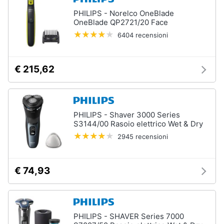
Vedi
Assistenza
tutti
PHILIPS - Norelco OneBlade
clienti
OneBlade QP2721/20 Face
6404 recensioni
Esci
Igiene
e
€ 215,62
Cura
del
corpo
Shampoo
PHILIPS - Shaver 3000 Series
Shampoo
S3144/00 Rasoio elettrico Wet & Dry
antigiallo
2945 recensioni
Deodorante
Sapone
€ 74,93
Vedi
tutti
PHILIPS - SHAVER Series 7000
Make