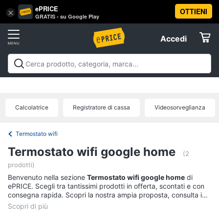
ePRICE
OTTIENI
Vai
×
Accedi
GRATIS - su Google Play
al
Registrati
menu
Accedi
Brico
Offerte
e
Giardinaggio
Brico e Giardinaggio
Utensili elettrici e
Elettrodomestici
manuali
Insetticidi e trappole
Macchinari e utensili da
Utensili
giardinaggio
Falegnameria
Imbiancare e
elettrici
Calcolatrice
Registratore di cassa
Videosorveglianza
dipingere
Materiale elettrico
Coltivazione e
Informatica
e
Semina
Sicurezza e automazione casa
Offerte
manuali
Termostato wifi
Trapani
Telefonia
Termostato wifi google home
Livella
(2
prodotti)
Generatore
Tv
di
Benvenuto nella sezione
Termostato wifi google home
di
e
corrente
ePRICE. Scegli tra tantissimi prodotti in offerta, scontati e con
Home
consegna rapida. Scopri la nostra ampia proposta, consulta i
Sega
Cinema
prezzi e acquista comodamente online.
circolare