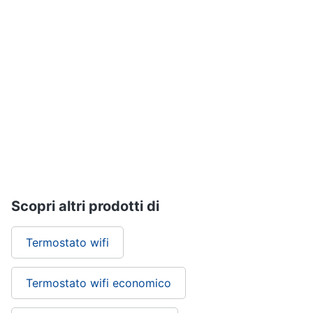
Nebulizzatore
Vedi
tutti
Sicurezza
e
automazione
casa
Telecamere
Termostato
Scopri altri prodotti di
Telecamere
videosorveglianza
Termostato wifi
Cronotermostato
Vedi
tutti
Termostato wifi economico