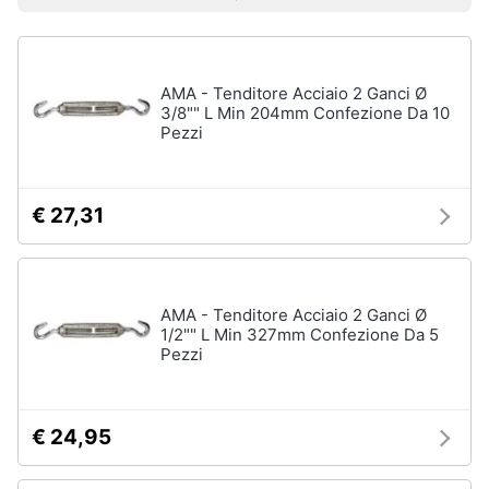
Prezzo più basso
Prezzo più alto
Valutazioni
Smart
home
AMA - Tenditore Acciaio 2 Ganci Ø
Videogiochi
3/8"" L Min 204mm Confezione Da 10
Pezzi
Audio
e
musica
€ 27,31
Clima
AMA - Tenditore Acciaio 2 Ganci Ø
Arredo
1/2"" L Min 327mm Confezione Da 5
Pezzi
Brico
e
Giardinaggio
€ 24,95
Salute