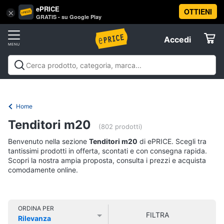
ePRICE
OTTIENI
Vai
×
Accedi
GRATIS - su Google Play
al
Registrati
menu
Accedi
Offerte
Offerte
Elettrodomestici
Home
Informatica
Tenditori m20
(802 prodotti)
Benvenuto nella sezione
Tenditori m20
di ePRICE. Scegli tra
Telefonia
tantissimi prodotti in offerta, scontati e con consegna rapida.
Scopri la nostra ampia proposta, consulta i prezzi e acquista
comodamente online.
Tv
e
Home
Cinema
ORDINA PER
FILTRA
Rilevanza