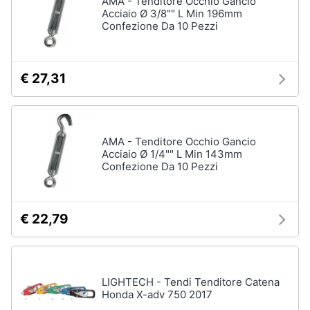
AMA - Tenditore Occhio Gancio
Acciaio Ø 3/8"" L Min 196mm
Confezione Da 10 Pezzi
Animali
Motori
€ 27,31
Libri,
cd
e
AMA - Tenditore Occhio Gancio
dvd
Acciaio Ø 1/4"" L Min 143mm
Confezione Da 10 Pezzi
Festività
e
ricorrenze
€ 22,79
Promozioni
LIGHTECH - Tendi Tenditore Catena
Servizi
Honda X-adv 750 2017