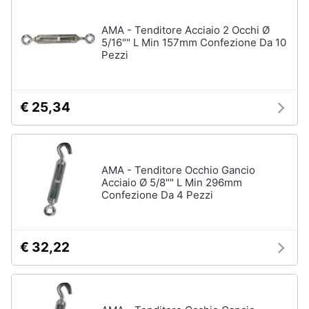
e
igiene
AMA - Tenditore Acciaio 2 Occhi Ø
5/16"" L Min 157mm Confezione Da 10
Pezzi
Beauty
Giocattoli
€ 25,34
Prima
infanzia
AMA - Tenditore Occhio Gancio
Acciaio Ø 5/8"" L Min 296mm
Fotografia
Confezione Da 4 Pezzi
Casalinghi
€ 32,22
Abbigliamento
Sport