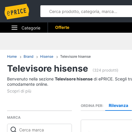
Offerte
Categorie
Elettrodomestici
Informatica
Home
Brand
Hisense
Televisore hisense
Televisore hisense
Telefonia
(324 prodotti)
Benvenuto nella sezione
Tv e Home Cinema
Televisore hisense
di ePRICE. Scegli tr
comodamente online.
Smart home
Videogiochi
Rilevanza
ORDINA PER
MARCA
Audio e musica