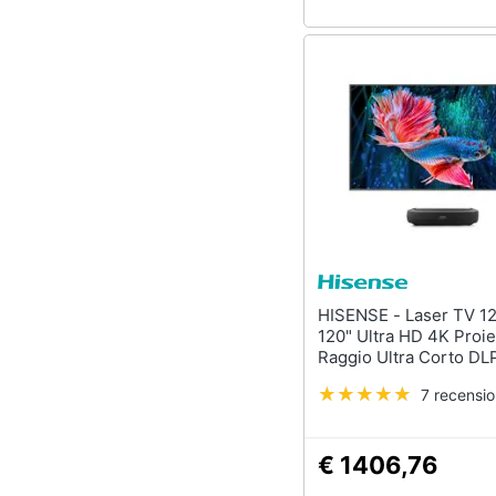
HISENSE - Laser TV 120L9HA
120" Ultra HD 4K Proie
Raggio Ultra Corto DL
ANSI lumen + Schermo
7 recensio
Proiezione Smart TV V
€ 1406,76