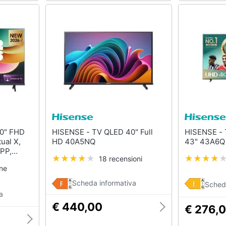
HISENSE - TV QLED 40" Full
HISENSE - TV LED 4K Ultra HD
ual X,
HD 40A5NQ
43" 43A6Q
PP,
18 recensioni
lay2,
one
ù
Scheda informativa
Sched
a
€ 440,00
€ 276,