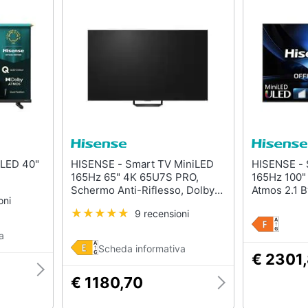
HISENSE - Smart TV MiniLED
HISENSE - Smart TV MiniLED
165Hz 65" 4K 65U7S PRO,
165Hz 100"
Schermo Anti-Riflesso, Dolby
Atmos 2.1 B
oni
Atmos 2.1.2 By Devialet, VIDAA
Vision IQ, 
9 recensioni
OS, Dolby Vision IQ, Native
165Hz Gam
165Hz Game Mode, 4 HDMI 2.1,
con 1000+ A
a
Wifi, BT, AirPlay2, lativù 4K
lativù 4K, W
Scheda informativa
€ 2301
€ 1180,70