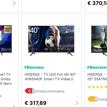
€ 370,1
HISENSE - TV LED Full HD 40"
HISENSE - TV LED 4K Ultra HD
 Dolby
40A5640F Smart TV Vidaa U
55" 55A7N
 E Nero
Scheda informativa
a
Sched
€ 317,89