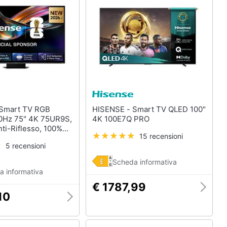
HISENSE - Smart TV QLED 100"
0Hz 75" 4K 75UR9S,
4K 100E7Q PRO
ti-Riflesso, 100%
15 recensioni
lby Atmos 4.1.2 By
5 recensioni
olby Vision IQ, VIDAA
 Native 180Hz Game
Scheda informativa
6E, BT, lativù 4K
a informativa
€ 1787,99
10