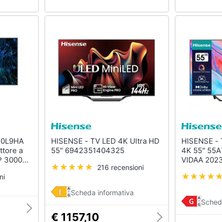
HISENSE - TV LED 4K Ultra HD
HISENSE - TV QLED Ultra HD
ttore a
55" 6942351404325
4K 55" 55A
P 3000
VIDAA 202
216 recensioni
 di
ni
idaa U
Scheda informativa
Sched
€ 1157,10