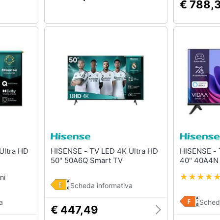
€ 788,
HISENSE - TV LED 4K Ultra HD
HISENSE - TV QLED Full HD
50" 50A6Q Smart TV
ni
Scheda informativa
a
Sched
€ 447,49