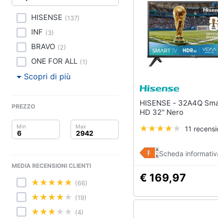
Clima
HISENSE
(
137
)
Arredo
INF
(
3
)
Brico e Giardinaggio
BRAVO
(
2
)
ONE FOR ALL
(
1
)
Salute e igiene
Scopri di più
Beauty
HISENSE - 32A4Q Smart TV
PREZZO
Giocattoli
HD 32'' Nero
11 recensi
Prima infanzia
Fotografia
Scheda informativ
MEDIA RECENSIONI CLIENTI
Casalinghi
€ 169,97
(66)
Abbigliamento
(19)
(4)