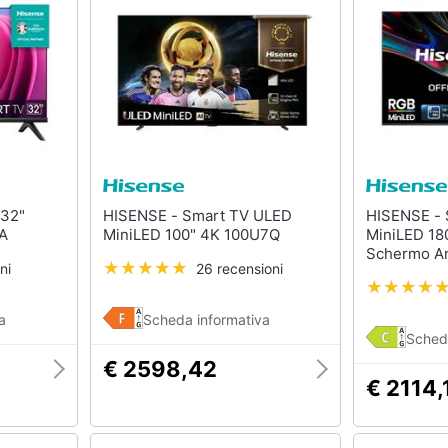
HISENSE - Smart TV ULED
HISENSE - Smart TV RGB
IDAA
MiniLED 100" 4K 100U7Q
MiniLED 18
Schermo An
ni
26 recensioni
BT2020, Do
Devialet, D
OS, USB-C,
a
Scheda informativa
Mode, Wifi 
Sched
€ 2598,42
€ 2114,