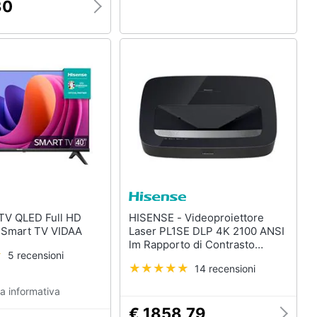
30
HISENSE - Videoproiettore
40" 40A4N Smart TV VIDAA
Laser PL1SE DLP 4K 2100 ANSI
lm Rapporto di Contrasto
5 recensioni
3000:1 HDMI /USB/LAN/Wi-Fi
14 recensioni
a informativa
€ 1858,79