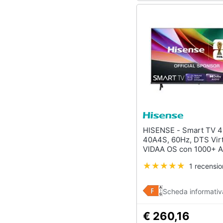
HISENSE - Smart TV 40" FHD
40A4S, 60Hz, DTS Virt
VIDAA OS con 1000+ A
Game Mode, Wifi, AirP
1 recensi
Works with Alexa, lativ
Scheda informativ
€ 260,16