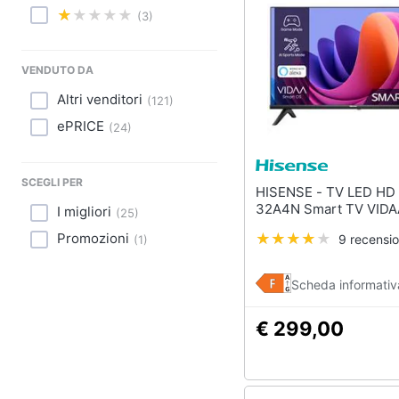
Sport
(3)
Animali
VENDUTO DA
Motori
Altri venditori
(
121
)
Libri, cd e dvd
ePRICE
(
24
)
Festività e ricorrenze
SCEGLI PER
HISENSE - TV LED HD 32"
Promozioni
32A4N Smart TV V
I migliori
(
25
)
Promozioni
9 recensio
(
1
)
Scheda informativ
€ 299,00