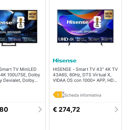
HISENSE - Smart TV 43" 4K TV
 4K 100U7SE, Dolby
43A6S, 60Hz, DTS Virtual X,
y Devialet, Dolby
VIDAA OS con 1000+ APP, HDR
HDR10+, Native
10+, Game Mode Plus,
e Mode, VIDAA OS
Bluetooth, Wifi, Alexa Built-in,
Scheda informativa
PP, Alexa built-in,
AirPlay2, lativù 4K
ifi, Bluetooth
,80
€ 274,72