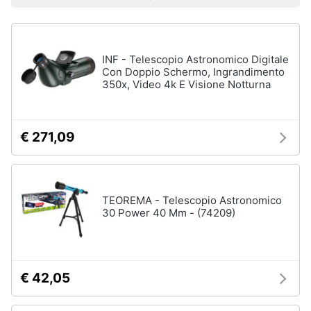
Prezzo più basso
Prezzo più alto
Valutazioni
Smart
home
Videocamere
INF - Telescopio Astronomico Digitale
e
Videogiochi
action
Con Doppio Schermo, Ingrandimento
cam
350x, Video 4k E Visione Notturna
Audio
Gopro
e
Hero
5
musica
€ 271,09
Gopro
hero
Clima
9
Gopro
TEOREMA - Telescopio Astronomico
hero
Arredo
30 Power 40 Mm - (74209)
10
Dashcam
Brico
e
Vedi
Giardinaggio
tutti
€ 42,05
Salute