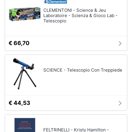
CLEMENTONI - Science & Jeu
Animali
Laboratoire - Scienza & Gioco Lab -
Telescopio
Motori
€ 66,70
Libri,
cd
e
dvd
SCIENCE - Telescopio Con Treppiede
Festività
e
ricorrenze
€ 44,53
Promozioni
Servizi
FELTRINELLI - Kristy Hamilton -