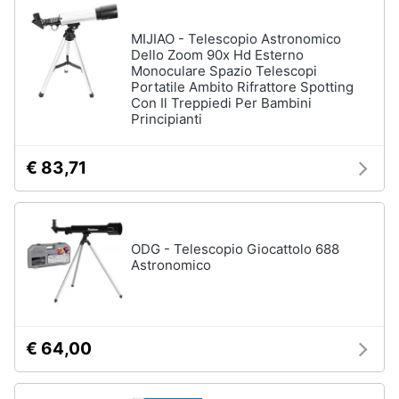
e
Prodotti
igiene
MIJIAO - Telescopio Astronomico
per
Dello Zoom 90x Hd Esterno
ottica
Monoculare Spazio Telescopi
Beauty
Flash
Portatile Ambito Rifrattore Spotting
Con Il Treppiedi Per Bambini
Telescopio
Principianti
Giocattoli
Binocolo
Microscopio
€ 83,71
Prima
Vedi
infanzia
tutti
Fotografia
ODG - Telescopio Giocattolo 688
Astronomico
Casalinghi
Abbigliamento
€ 64,00
Sport