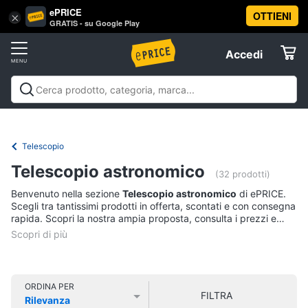
ePRICE
OTTIENI
Vai
×
Accedi
GRATIS - su Google Play
al
Registrati
menu
Accedi
Fotografia
Offerte
Fotocamere
Fotografia
Fotocamere e obiettivi
Videocamere e action
e
Elettrodomestici
cam
Prodotti per ottica
Offerte
obiettivi
Telescopio
Fotocamera
Informatica
Telescopio astronomico
Mirrorless
(32 prodotti)
Nikon
Benvenuto nella sezione
Telescopio astronomico
di ePRICE.
Telefonia
serie
Scegli tra tantissimi prodotti in offerta, scontati e con consegna
d
rapida. Scopri la nostra ampia proposta, consulta i prezzi e
acquista comodamente online.
Instax
Tv
mini
e
9
Home
Cinema
Vedi
ORDINA PER
FILTRA
tutti
Rilevanza