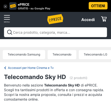
ePRICE
OTTIENI
Vai
×
Accedi
GRATIS - su Google Play
al
Registrati
menu
Accedi
Tv
Offerte
e
Home
Tv e Home Cinema
Televisori
Home cinema e
Cinema
Elettrodomestici
videoproiezione
Accessori per Home Cinema e
Tv
Offerte
Telecomando Samsung
Telecomando
Telecomando LG
Televisori
Informatica
Offerte
TV
Accessori per Home Cinema e Tv
Telefonia
Smart
Telecomando Sky HD
(2 prodotti)
tv
Benvenuto nella sezione
Tv
Telecomando Sky HD
di ePRICE.
Tv
Samsung
Scegli tra tantissimi prodotti in offerta e con consegna rapida.
e
Scopri la nostra ampia proposta, consulta i prezzi e acquista
Home
Tv
comodamente online.
Cinema
55
pollici