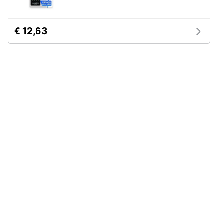
Animali
€ 12,63
Motori
Libri,
cd
e
dvd
Festività
e
ricorrenze
Promozioni
Servizi