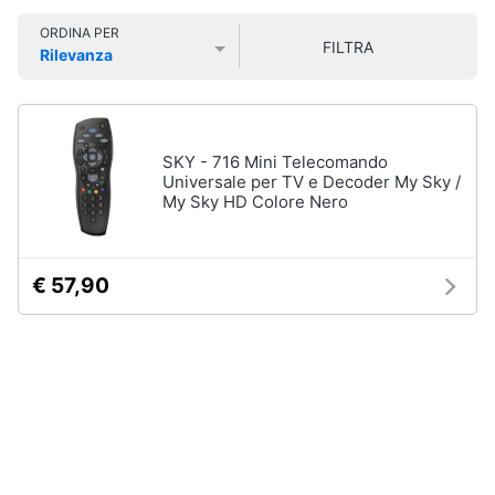
Smart
Vedi
ORDINA PER
tutti
home
FILTRA
Rilevanza
Prezzo più basso
Prezzo più alto
Valutazioni
Videogiochi
Home
cinema
Audio
SKY - 716 Mini Telecomando
e
e
Universale per TV e Decoder My Sky /
videoproiezione
My Sky HD Colore Nero
musica
Proiettori
Soundbar
Clima
Lettore
€ 57,90
DVD
Arredo
Soundbar
Samsung
Brico
Vedi
e
tutti
Giardinaggio
Salute