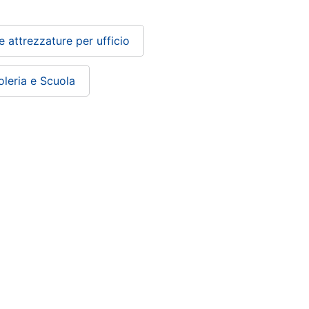
e attrezzature per ufficio
oleria e Scuola
Condizioni di vendita
Privacy
Cookie policy
Personalizza
Controversie ADR