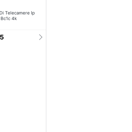
 Bc1c 4k
45