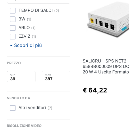
Clima
Pittura
TEMPO DI SALDI
(
2
)
Arredo
Vernice
BW
(
1
)
Stucco
Brico e Giardinaggio
ARLO
(
1
)
Sverniciatore
EZVIZ
(
1
)
Salute e igiene
Vedi tutti
Scopri di più
Beauty
SALICRU - SPS NET2
PREZZO
Giocattoli
658BB000009 UPS DC
20 W 4 Uscite Formato
Compatto
Prima infanzia
€ 64,22
Fotografia
VENDUTO DA
Casalinghi
Altri venditori
(
7
)
Abbigliamento
RISOLUZIONE VIDEO