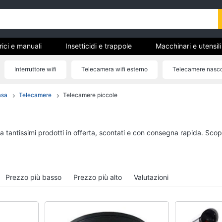
trici e manuali
Insetticidi e trappole
Macchinari e utensil
gere
Materiale elettrico
Coltivazione e Semina
Interruttore wifi
Telecamera wifi esterno
Telecamere nasc
rdinaggio
Kit videosorveglianza wifi
Citofono wifi
asa
Telecamere
Telecamere piccole
anuali
Insetticidi e trappole
Macchinari e utensili
giardinaggio
Zanzariere
Decespugliatore
Zanzariere magnetiche
a tantissimi prodotti in offerta, scontati e con consegna rapida. Scop
Motosega
e
Zanzariere a rullo
Tosaerba
Trappola per topi
Irrigazione
Vedi tutti
Prezzo più basso
Prezzo più alto
Valutazioni
Vedi tutti
re
Materiale elettrico
Coltivazione e Semi