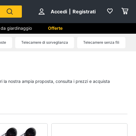
Accedi
|
Registrati
i da giardinaggio
Offerte
oste
Telecamere di sorveglianza
Telecamere senza fili
 da
Falegnameria
Spaccalegna
Seghetto alternativo
ri la nostra ampia proposta, consulta i prezzi e acquista
Fresa
Vetreria
Vedi tutti
na
Sicurezza e automazione