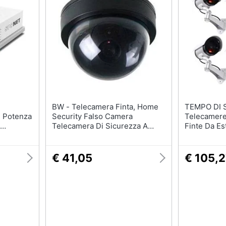
Batteria
Irrigazione
Pannello solare
Carriola
Interruttori
Zappa
Adattatore
Nebulizzatore
Vedi tutti
Vedi tutti
BW - Telecamera Finta, Home
TEMPO DI SA
 Potenza
Security Falso Camera
Telecamere
Telecamera Di Sicurezza A
Finte Da Es
Cupola Con Luce Led
Lampeggiant
Lampeggiante
€ 41,05
€ 105,