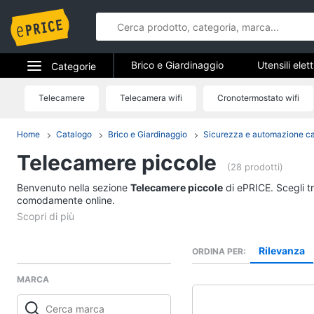
Brico e Giardinaggio
Utensili elet
Categorie
Falegnameria
Imbiancare e dipin
Elettrodomestici
Telecamere
Telecamera wifi
Cronotermostato wifi
Brico e Gia
Sicurezza e automazione casa
Informatica
Home
Catalogo
Brico e Giardinaggio
Sicurezza e automazione c
Utensili elettrici e m
Telecamere piccole
Telefonia
Trapani
(28 prodotti)
Livella
Benvenuto nella sezione
Tv e Home Cinema
Telecamere piccole
di ePRICE. Scegli tr
Generatore di corrent
comodamente online.
Smart home
Sega circolare
Vedi tutti
Videogiochi
Rilevanza
ORDINA PER
MARCA
Audio e musica
Imbiancare e dipinge