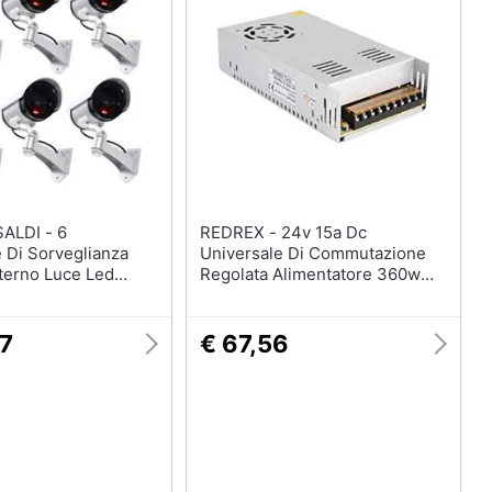
casa
Telecamere
Termostato
Telecamere videosorveglianza
Cronotermostato
Vedi tutti
LDI - 6
REDREX - 24v 15a Dc
 Di Sorveglianza
Universale Di Commutazione
terno Luce Led
Regolata Alimentatore 360w
e Infrarossi -
Costruito Con Driver Del Led A
Temperatura Controllata
Ventola Di Raffreddamento Per
27
€ 67,56
Telecamere A Circuito Chiuso
Radio Progetto Computer
Stampante 3d