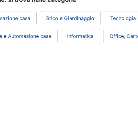
mazione casa
Brico e Giardinaggio
Tecnologia 
a e Automazione casa
Informatica
Office, Cart
ePRICE ti serve
Black friday
Sezione Aiuto
Promozioni
Consegne e limitazioni
Sconti alla rovescia
Pagamenti e fattura
Ricondizionati
Diritto di recesso
Gli imperdibili
Assistenza Clienti