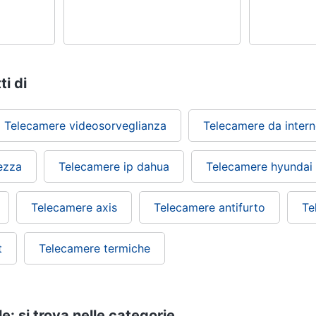
ti di
Telecamere videosorveglianza
Telecamere da inter
ezza
Telecamere ip dahua
Telecamere hyundai
Telecamere axis
Telecamere antifurto
Te
t
Telecamere termiche
: si trova nelle categorie