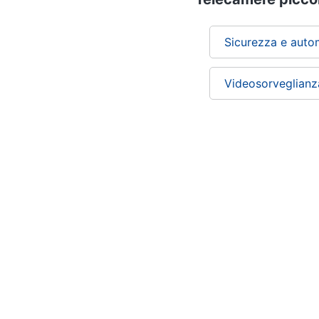
Sicurezza e auto
Videosorveglianz
Chi siamo
ePRICE per le aziende
Vendi sul marketplace
Lavora con noi
Newsletter