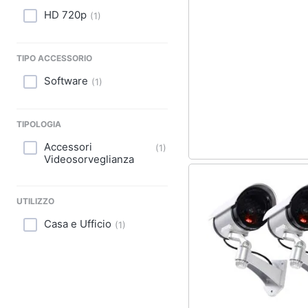
Sport
HD 720p
(
1
)
Animali
TIPO ACCESSORIO
Motori
Software
(
1
)
Libri, cd e dvd
TIPOLOGIA
Festività e ricorrenze
Accessori
(
1
)
Promozioni
Videosorveglianza
UTILIZZO
Casa e Ufficio
(
1
)