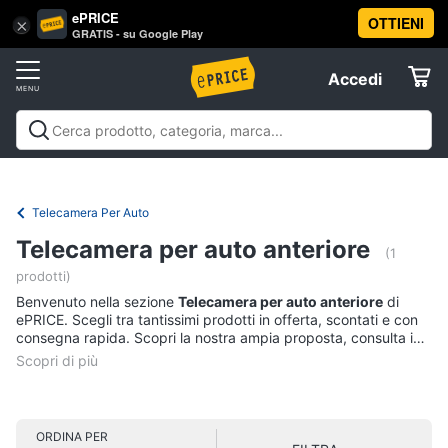
ePRICE
OTTIENI
Vai
×
Accedi
GRATIS - su Google Play
al
Registrati
menu
Accedi
Motori
Offerte
Auto
Motori
Auto
Moto
Nautica
Offerte
Elettrodomestici
Pneumatici
Telecamera Per Auto
Catene
da
Informatica
Telecamera per auto anteriore
neve
(1
prodotti)
Pneumatici
Telefonia
invernali
Benvenuto nella sezione
Telecamera per auto anteriore
di
ePRICE. Scegli tra tantissimi prodotti in offerta, scontati e con
Batteria
consegna rapida. Scopri la nostra ampia proposta, consulta i
auto
Tv
prezzi e acquista comodamente online.
e
Vedi
Home
tutti
Cinema
ORDINA PER