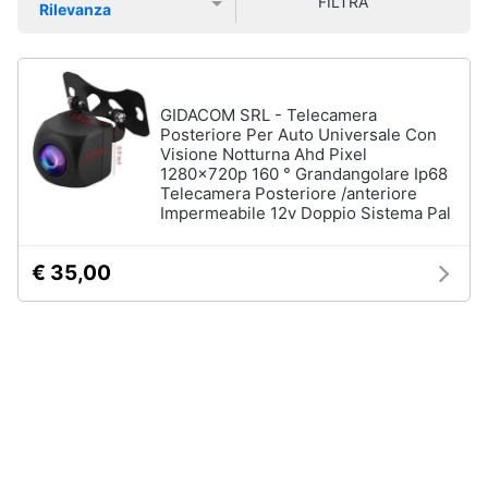
FILTRA
Rilevanza
Smart
Prezzo più basso
Prezzo più alto
Valutazioni
home
Moto
Pantaloni
moto
Videogiochi
GIDACOM SRL - Telecamera
Candele
Posteriore Per Auto Universale Con
moto
Visione Notturna Ahd Pixel
Audio
Dunlop
1280x720p 160 ° Grandangolare Ip68
e
mutant
Telecamera Posteriore /anteriore
musica
Impermeabile 12v Doppio Sistema Pal
Continental
tkc
70
Clima
€ 35,00
Vedi
tutti
Arredo
Brico
e
Nautica
Giardinaggio
Ecoscandaglio
garmin
Salute