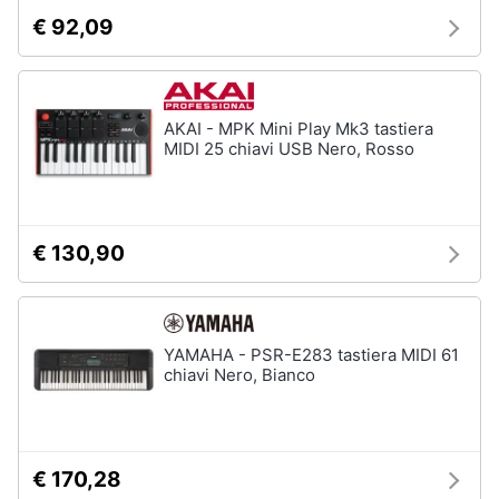
Assistenza
€ 92,09
clienti
Esci
AKAI - MPK Mini Play Mk3 tastiera
MIDI 25 chiavi USB Nero, Rosso
€ 130,90
YAMAHA - PSR-E283 tastiera MIDI 61
chiavi Nero, Bianco
€ 170,28