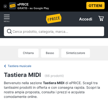
ePRICE
OTTIENI
Vai
×
Accedi
GRATIS - su Google Play
al
Registrati
menu
Accedi
Audio
Offerte
e
musica
Audio e musica
Sistemi hi-fi
Audio on the go
Gps e
Elettrodomestici
musica in auto
Strumenti musicali e attrezzatura per
Sistemi
dj
Offerte
hi-
Chitarra
Basso
Sintetizzatore
Informatica
fi
Radio
Tastiera musicale
Telefonia
Cassa
Tastiera MIDI
bluetooth
(66 prodotti)
Giradischi
Benvenuto nella sezione
Tv
Tastiera MIDI
di ePRICE. Scegli tra
tantissimi prodotti in offerta e con consegna rapida. Scopri la
e
Cassa
nostra ampia proposta, consulta i prezzi e acquista
Home
comodamente online.
Cinema
Vedi
tutti