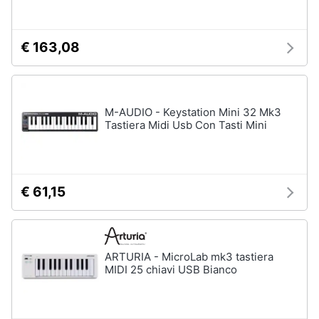
Chitarra
Animali
elettrica
€ 163,08
Basso
Motori
Microfono
Vedi
Libri,
tutti
M-AUDIO - Keystation Mini 32 Mk3
cd
Tastiera Midi Usb Con Tasti Mini
e
dvd
Festività
€ 61,15
e
ricorrenze
ARTURIA - MicroLab mk3 tastiera
Promozioni
MIDI 25 chiavi USB Bianco
Servizi