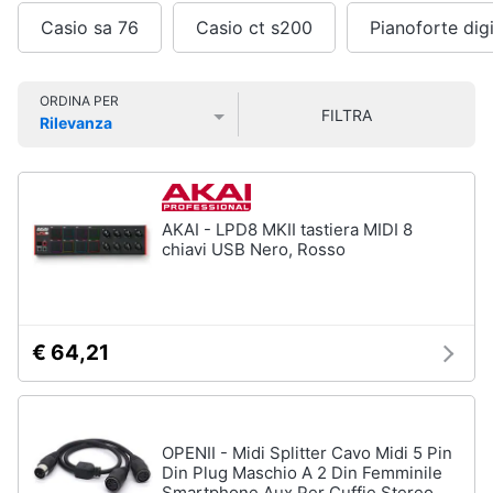
Smart
Casio sa 76
Casio ct s200
Pianoforte dig
home
Audio
on
Videogiochi
ORDINA PER
the
FILTRA
Rilevanza
go
Prezzo più basso
Prezzo più alto
Valutazioni
Airpods
Audio
e
Cuffie
musica
bluetooth
AKAI - LPD8 MKII tastiera MIDI 8
Auricolari
chiavi USB Nero, Rosso
bluetooth
Clima
Cassa
bluetooth
Arredo
€ 64,21
Vedi
tutti
Brico
e
Giardinaggio
OPENII - Midi Splitter Cavo Midi 5 Pin
Gps
Din Plug Maschio A 2 Din Femminile
e
Salute
Smartphone Aux Per Cuffie Stereo