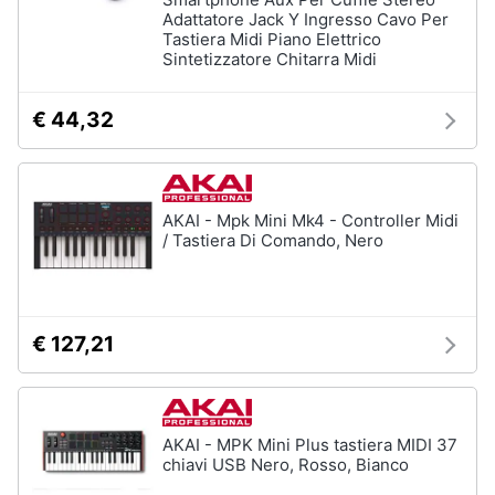
musica
e
Adattatore Jack Y Ingresso Cavo Per
in
Tastiera Midi Piano Elettrico
igiene
auto
Sintetizzatore Chitarra Midi
GPS
Beauty
Auricolari
€ 44,32
bluetooth
GPS
Giocattoli
auto
Autoradio
Prima
AKAI - Mpk Mini Mk4 - Controller Midi
/ Tastiera Di Comando, Nero
infanzia
Vedi
tutti
Fotografia
€ 127,21
Casalinghi
Strumenti
musicali
e
attrezzatura
Abbigliamento
per
AKAI - MPK Mini Plus tastiera MIDI 37
dj
chiavi USB Nero, Rosso, Bianco
Sport
Chitarra