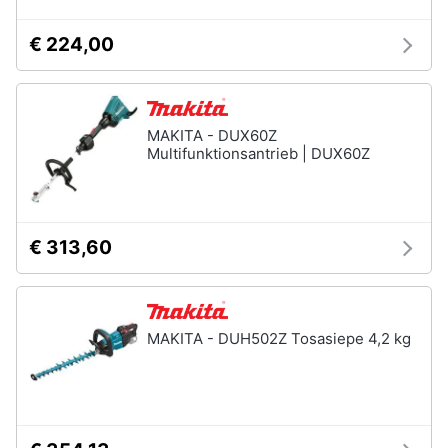
Nebulizzatore
€ 224,00
Vedi
tutti
MAKITA - DUX60Z
Multifunktionsantrieb | DUX60Z
Sicurezza
e
automazione
casa
Telecamere
€ 313,60
Termostato
Telecamere
videosorveglianza
MAKITA - DUH502Z Tosasiepe 4,2 kg
Cronotermostato
Vedi
tutti