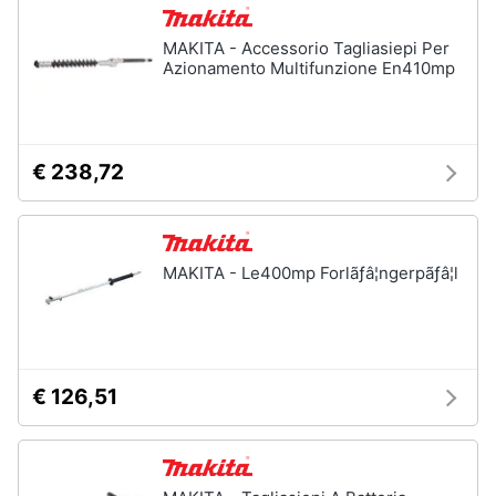
e
igiene
Macchinari
MAKITA - Accessorio Tagliasiepi Per
e
Azionamento Multifunzione En410mp
utensili
Beauty
da
giardinaggio
Decespugliatore
Giocattoli
€ 238,72
Motosega
Tosaerba
Prima
infanzia
Irrigazione
MAKITA - Le400mp Forlãƒâ¦ngerpãƒâ¦l
Vedi
Fotografia
tutti
Casalinghi
€ 126,51
Falegnameria
Abbigliamento
Spaccalegna
Seghetto
Sport
alternativo