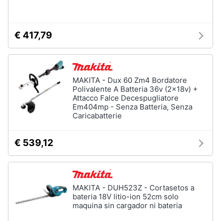
Assistenza
Materiale
clienti
elettrico
€ 417,79
Batteria
Esci
Pannello
solare
Interruttori
MAKITA - Dux 60 Zm4 Bordatore
Polivalente A Batteria 36v (2x18v) +
Adattatore
Attacco Falce Decespugliatore
Em404mp - Senza Batteria, Senza
Vedi
Caricabatterie
tutti
€ 539,12
Coltivazione
e
Semina
MAKITA - DUH523Z - Cortasetos a
Irrigazione
bateria 18V litio-ion 52cm solo
Carriola
maquina sin cargador ni bateria
Zappa