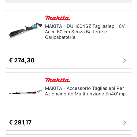
Prezzo più basso
Prezzo più alto
Valutazioni
Vedi
Smart
tutti
home
MAKITA - DUH604SZ Tagliasiepi 18V
Videogiochi
Accu 60 cm Senza Batterie e
Insetticidi
Caricabatterie
e
Audio
trappole
e
Zanzariere
musica
€ 274,30
Zanzariere
magnetiche
Clima
Zanzariere
a
rullo
MAKITA - Accessorio Tagliasiepi Per
Arredo
Azionamento Multifunzione En401mp
Trappola
per
Brico
topi
e
Vedi
Giardinaggio
€ 281,17
tutti
Salute