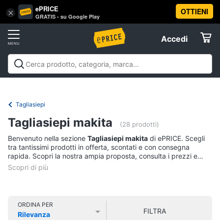
ePRICE
OTTIENI
Vai
×
Accedi
GRATIS - su Google Play
al
Registrati
menu
Accedi
Brico
Offerte
e
Giardinaggio
Brico e Giardinaggio
Utensili elettrici e
Elettrodomestici
manuali
Insetticidi e trappole
Macchinari e utensili da
Utensili
giardinaggio
Falegnameria
Imbiancare e
Tagliasiepi
elettrici
dipingere
Materiale elettrico
Coltivazione e
Informatica
e
Tagliasiepi makita
Semina
Sicurezza e automazione casa
Offerte
manuali
(28 prodotti)
Benvenuto nella sezione
Tagliasiepi makita
di ePRICE. Scegli
Trapani
Telefonia
tra tantissimi prodotti in offerta, scontati e con consegna
Livella
rapida. Scopri la nostra ampia proposta, consulta i prezzi e
acquista comodamente online.
Generatore
Tv
di
e
corrente
Home
Sega
Cinema
ORDINA PER
circolare
FILTRA
Rilevanza