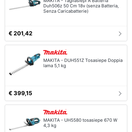
MAKITA - Tagliasiepi A Batteria
Duh506z 50 Cm 18v (senza Batteria,
Fresa
Senza Caricabatterie)
Animali
Vetreria
Vedi
Motori
tutti
€ 201,42
Libri,
cd
Imbiancare
e
MAKITA - DUH551Z Tosasiepe Doppia
e
dvd
lama 5,1 kg
dipingere
Pittura
Festività
Vernice
e
ricorrenze
Stucco
€ 399,15
Sverniciatore
Promozioni
Vedi
tutti
MAKITA - UH5580 tosasiepe 670 W
Servizi
4,3 kg