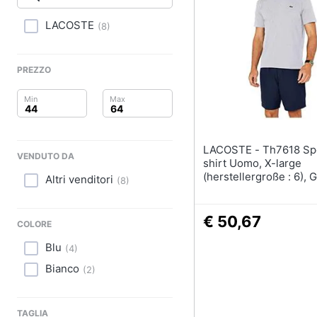
Clima
Sigaretta elettronica
Borse
LACOSTE
(
8
)
Arredo
Occhiali da vista
Occhiali da sole
Brico e Giardinaggio
PREZZO
Vedi tutti
Salute e igiene
Beauty
LACOSTE - Th7618 Sport T-
VENDUTO DA
Giocattoli
shirt Uomo, X-large
(herstellergroße : 6), G
Altri venditori
(
8
)
(argent Chine)
Prima infanzia
€ 50,67
Fotografia
COLORE
Blu
(
4
)
Casalinghi
Bianco
(
2
)
Abbigliamento
TAGLIA