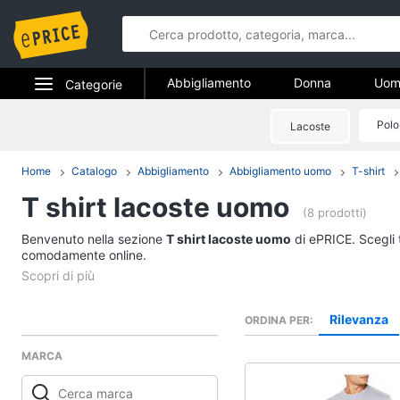
Abbigliamento
Donna
Uom
Categorie
Gioielli
Elettrodomestici
Polo
Lacoste
Abbigliame
Informatica
Home
Catalogo
Abbigliamento
Abbigliamento uomo
T-shirt
Donna
T shirt lacoste uomo
Telefonia
Intimo donna
(8 prodotti)
Top
Benvenuto nella sezione
Tv e Home Cinema
T shirt lacoste uomo
di ePRICE. Scegli t
Cappotto donna
comodamente online.
Smart home
Felpa donna
Vedi tutti
Videogiochi
Rilevanza
ORDINA PER
MARCA
Audio e musica
Accessori