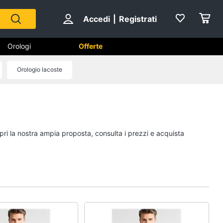
Accedi
|
Registrati
Orologi
Offerte
Orologio lacoste
Scarpe
Sneakers
Scarpe nike
pri la nostra ampia proposta, consulta i prezzi e acquista
Anfibi
Ciabatte
Vedi tutti
Gioielli