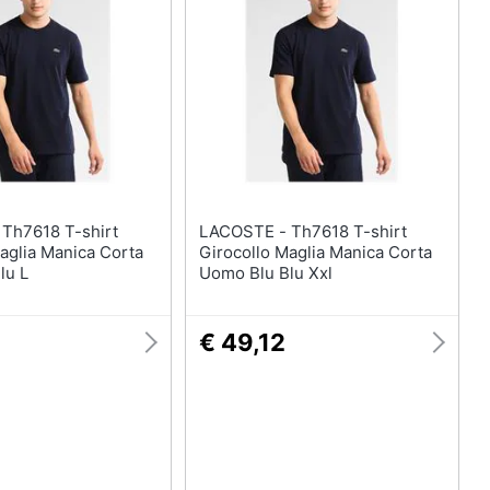
Anelli
Orecchini
Cavigliera
Collane
Vedi tutti
t
LACOSTE - Th7618 T-shirt
aglia Manica Corta
Girocollo Maglia Manica Corta
lu L
Uomo Blu Blu Xxl
€ 49,12