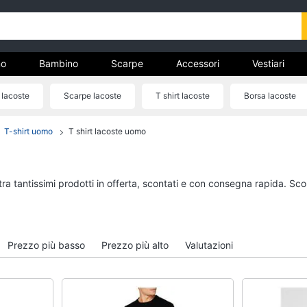
o
Bambino
Scarpe
Accessori
Vestiari
 lacoste
Scarpe lacoste
T shirt lacoste
Borsa lacoste
nto
T-shirt uomo
T shirt lacoste uomo
Uomo
Bambino
Felpa uomo
Scarpe bambino
Cravatta
Sandali bambina
ra tantissimi prodotti in offerta, scontati e con consegna rapida. Sco
Piumino uomo
Vestiti neonati
Giacca uomo
Copertina neonato
Vedi tutti
Vedi tutti
Prezzo più basso
Prezzo più alto
Valutazioni
Vestiari
Orologi