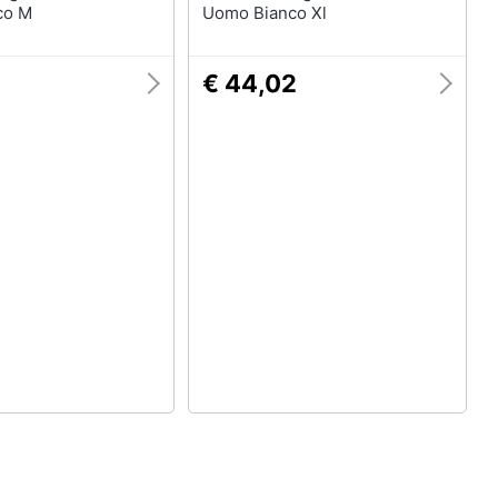
co M
Uomo Bianco Xl
€ 44,02