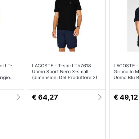
T-shirt
Apple Watch
Felpa
Smartwatch
Tuta
Orologi uomo
Pantaloni
Orologi donna
Vedi tutti
Vedi tutti
LACOSTE - T-shirt Th7618
LACOSTE - Th7618 T-shir
Uomo Sport Nero X-small
Girocollo M
rigio
(dimensioni Del Produttore 2)
Uomo Blu B
€ 64,27
€ 49,12