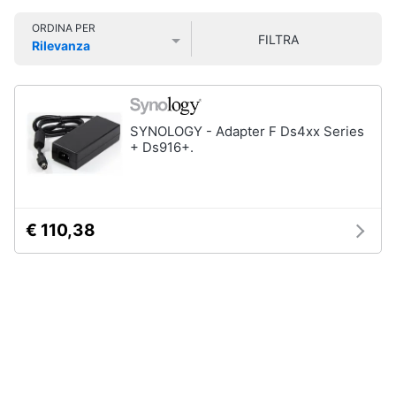
Smart
ORDINA PER
home
FILTRA
Rilevanza
Prezzo più basso
Prezzo più alto
Valutazioni
Videogiochi
Audio
SYNOLOGY - Adapter F Ds4xx Series
e
+ Ds916+.
musica
Clima
€ 110,38
Arredo
Brico
e
Giardinaggio
Salute