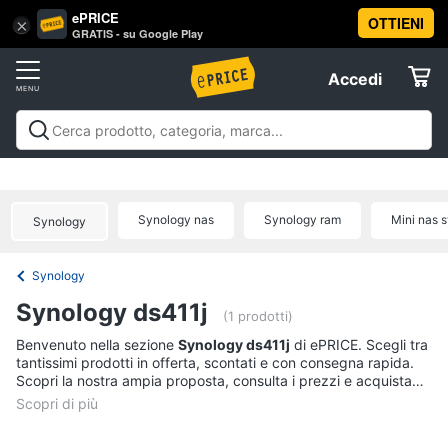
ePRICE
OTTIENI
Vai
×
Accedi
GRATIS - su Google Play
al
Registrati
menu
Accedi
Offerte
Offerte
Elettrodomestici
Synology nas
Synology ram
Mini nas 
Synology
Informatica
Synology
Telefonia
Synology ds411j
(1 prodotti)
Tv
Benvenuto nella sezione
Synology ds411j
di ePRICE. Scegli tra
tantissimi prodotti in offerta, scontati e con consegna rapida.
e
Scopri la nostra ampia proposta, consulta i prezzi e acquista
Home
comodamente online.
Cinema