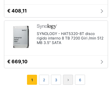
€ 408,11
SYNOLOGY - HAT5320-8T disco
rigido interno 8 TB 7200 Giri /min 512
MB 3.5" SATA
€ 669,10
1
2
3
6