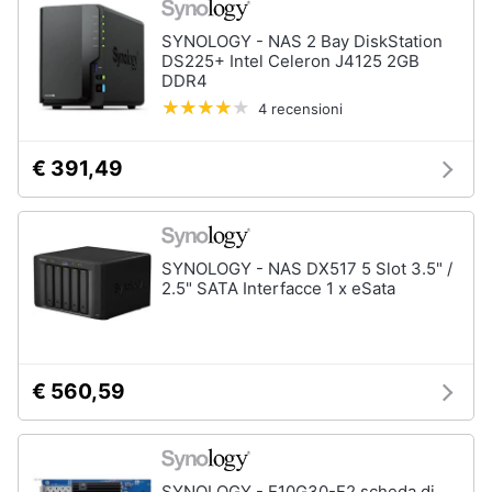
Assistenza
clienti
SYNOLOGY - NAS 2 Bay DiskStation
DS225+ Intel Celeron J4125 2GB
DDR4
Esci
4 recensioni
€ 391,49
SYNOLOGY - NAS DX517 5 Slot 3.5" /
2.5" SATA Interfacce 1 x eSata
€ 560,59
SYNOLOGY - E10G30-F2 scheda di