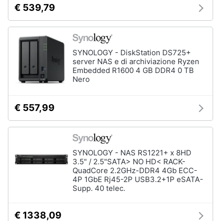
€ 539,79
e
igiene
Beauty
SYNOLOGY - DiskStation DS725+
server NAS e di archiviazione Ryzen
Embedded R1600 4 GB DDR4 0 TB
Giocattoli
Nero
Prima
€ 557,99
infanzia
Fotografia
SYNOLOGY - NAS RS1221+ x 8HD
Casalinghi
3.5" / 2.5"SATA> NO HD< RACK-
QuadCore 2.2GHz-DDR4 4Gb ECC-
4P 1GbE Rj45-2P USB3.2+1P eSATA-
Abbigliamento
Supp. 40 telec.
€ 1338,09
Sport