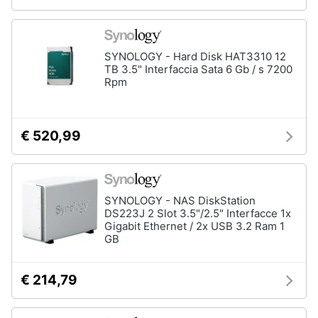
Animali
SYNOLOGY - Hard Disk HAT3310 12
Motori
TB 3.5" Interfaccia Sata 6 Gb / s 7200
Rpm
Libri,
cd
€ 520,99
e
dvd
Festività
SYNOLOGY - NAS DiskStation
e
DS223J 2 Slot 3.5"/2.5" Interfacce 1x
ricorrenze
Gigabit Ethernet / 2x USB 3.2 Ram 1
GB
Promozioni
€ 214,79
Servizi