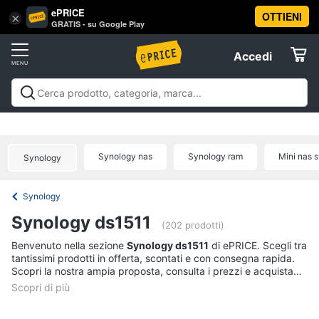
ePRICE
OTTIENI
Vai
×
Accedi
GRATIS - su Google Play
al
Registrati
menu
Accedi
Offerte
Offerte
Elettrodomestici
Synology nas
Synology ram
Mini nas 
Synology
Informatica
Synology
Telefonia
Synology ds1511
(202 prodotti)
Tv
Benvenuto nella sezione
Synology ds1511
di ePRICE. Scegli tra
tantissimi prodotti in offerta, scontati e con consegna rapida.
e
Scopri la nostra ampia proposta, consulta i prezzi e acquista
Home
comodamente online.
Cinema