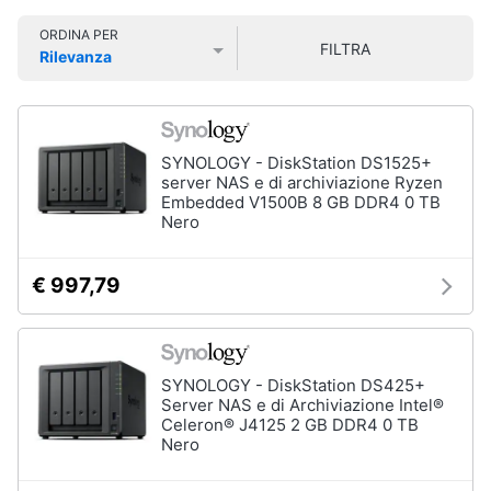
Smart
ORDINA PER
home
FILTRA
Rilevanza
Prezzo più basso
Prezzo più alto
Valutazioni
Videogiochi
Audio
SYNOLOGY - DiskStation DS1525+
e
server NAS e di archiviazione Ryzen
musica
Embedded V1500B 8 GB DDR4 0 TB
Nero
Clima
€ 997,79
Arredo
Brico
SYNOLOGY - DiskStation DS425+
e
Server NAS e di Archiviazione Intel®
Celeron® J4125 2 GB DDR4 0 TB
Giardinaggio
Nero
Salute