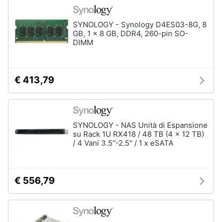
SYNOLOGY - Synology D4ES03-8G, 8
GB, 1 x 8 GB, DDR4, 260-pin SO-
DIMM
€ 413,79
SYNOLOGY - NAS Unità di Espansione
su Rack 1U RX418 / 48 TB (4 x 12 TB)
/ 4 Vani 3.5''-2.5'' / 1 x eSATA
€ 556,79