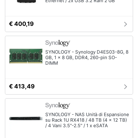
Ethernet / 2x USB 3.2 Ram 2 GB
€ 400,19
SYNOLOGY - Synology D4ES03-8G, 8
GB, 1 x 8 GB, DDR4, 260-pin SO-
DIMM
€ 413,49
SYNOLOGY - NAS Unità di Espansione
su Rack 1U RX418 / 48 TB (4 x 12 TB)
/ 4 Vani 3.5''-2.5'' / 1 x eSATA