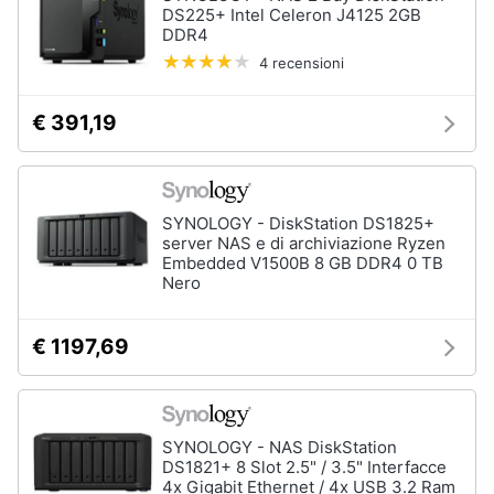
DS225+ Intel Celeron J4125 2GB
DDR4
4 recensioni
€ 391,19
SYNOLOGY - DiskStation DS1825+
server NAS e di archiviazione Ryzen
Embedded V1500B 8 GB DDR4 0 TB
Nero
€ 1197,69
SYNOLOGY - NAS DiskStation
DS1821+ 8 Slot 2.5" / 3.5" Interfacce
4x Gigabit Ethernet / 4x USB 3.2 Ram