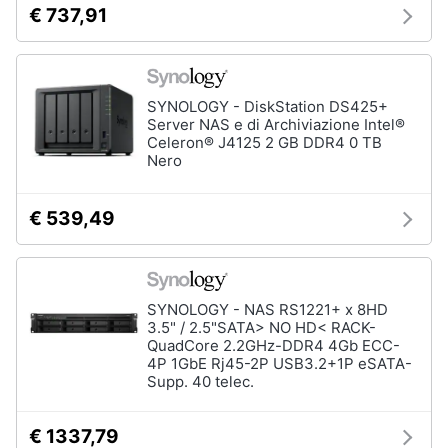
€ 737,91
e
igiene
Beauty
SYNOLOGY - DiskStation DS425+
Server NAS e di Archiviazione Intel®
Celeron® J4125 2 GB DDR4 0 TB
Giocattoli
Nero
Prima
€ 539,49
infanzia
Fotografia
SYNOLOGY - NAS RS1221+ x 8HD
Casalinghi
3.5" / 2.5"SATA> NO HD< RACK-
QuadCore 2.2GHz-DDR4 4Gb ECC-
4P 1GbE Rj45-2P USB3.2+1P eSATA-
Abbigliamento
Supp. 40 telec.
€ 1337,79
Sport