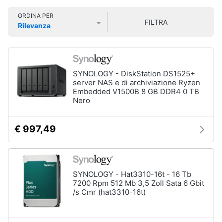
Smart
ORDINA PER
home
FILTRA
Rilevanza
Prezzo più basso
Prezzo più alto
Valutazioni
Videogiochi
Audio
SYNOLOGY - DiskStation DS1525+
e
server NAS e di archiviazione Ryzen
musica
Embedded V1500B 8 GB DDR4 0 TB
Nero
Clima
€ 997,49
Arredo
Brico
SYNOLOGY - Hat3310-16t - 16 Tb
e
7200 Rpm 512 Mb 3,5 Zoll Sata 6 Gbit
/s Cmr (hat3310-16t)
Giardinaggio
Salute