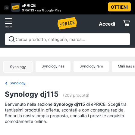
ePRICE
OTTIENI
Vai
×
Accedi
GRATIS - su Google Play
al
Registrati
menu
Accedi
Offerte
Offerte
Elettrodomestici
Synology nas
Synology ram
Mini nas 
Synology
Informatica
Synology
Telefonia
Synology dj115
(203 prodotti)
Tv
Benvenuto nella sezione
Synology dj115
di ePRICE. Scegli tra
tantissimi prodotti in offerta, scontati e con consegna rapida.
e
Scopri la nostra ampia proposta, consulta i prezzi e acquista
Home
comodamente online.
Cinema