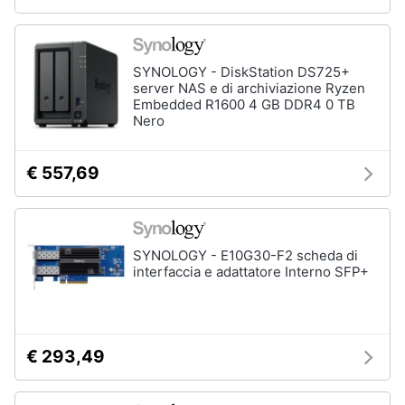
Animali
SYNOLOGY - DiskStation DS725+
Motori
server NAS e di archiviazione Ryzen
Embedded R1600 4 GB DDR4 0 TB
Nero
Libri,
cd
€ 557,69
e
dvd
Festività
SYNOLOGY - E10G30-F2 scheda di
e
interfaccia e adattatore Interno SFP+
ricorrenze
Promozioni
€ 293,49
Servizi