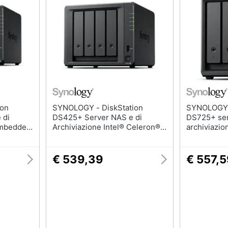
SYNOLOGY - DiskStation
SYNOLOGY - DiskSta
 di
DS425+ Server NAS e di
DS725+ ser
Embedded
Archiviazione Intel® Celeron®
archiviazi
TB Nero
J4125 2 GB DDR4 0 TB Nero
R1600 4 GB
€ 539,39
€ 557,