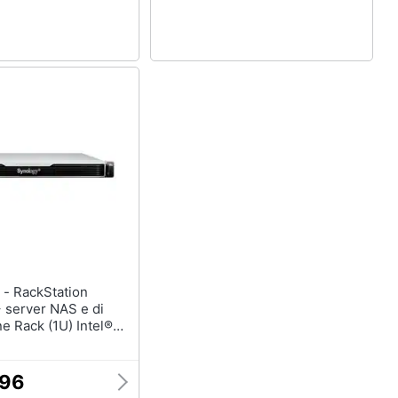
tion
server NAS e di
ne Rack (1U) Intel®
-1726 16 GB DDR4 0
tion Manager Nero
,96