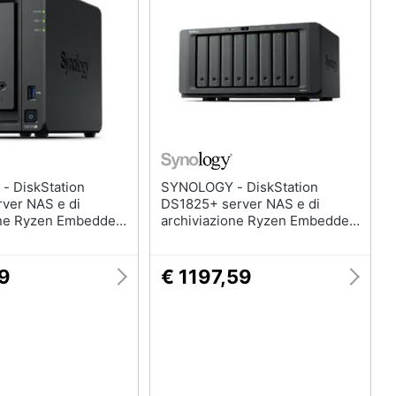
tion
SYNOLOGY - DiskStation
ver NAS e di
DS1825+ server NAS e di
one Ryzen Embedded
archiviazione Ryzen Embedded
 DDR4 0 TB Nero
V1500B 8 GB DDR4 0 TB Nero
59
€ 1197,59