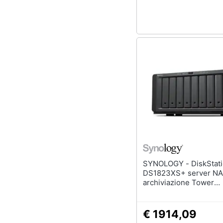
Sport
Animali
Motori
Libri, cd e dvd
Festività e ricorrenze
Promozioni
SYNOLOGY - DiskStation
DS1823XS+ server NAS
archiviazione Tower
Collegamento etherne
Nero V1780B
€ 1914,09