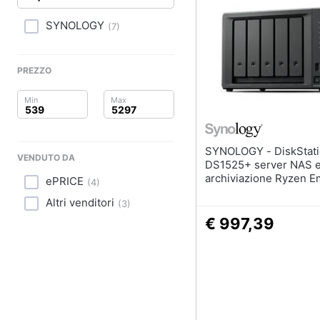
Clima
SYNOLOGY
(
7
)
Arredo
Brico e Giardinaggio
PREZZO
Salute e igiene
Beauty
SYNOLOGY - DiskStation
VENDUTO DA
Giocattoli
DS1525+ server NAS e
archiviazione Ryzen 
ePRICE
(
4
)
V1500B 8 GB DDR4 0 
Prima infanzia
Altri venditori
(
3
)
€ 997,39
Fotografia
Casalinghi
Abbigliamento