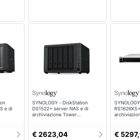
SYNOLOGY - DiskStation
SYNOLOGY - RackSta
 e di
DS1522+ server NAS e di
RS1626XS+ 
archiviazione Tower
archiviazio
t LAN
Collegamento ethernet LAN
Xeon® D D
Nero R1600
TB DiskSta
€ 2623,04
€ 5297