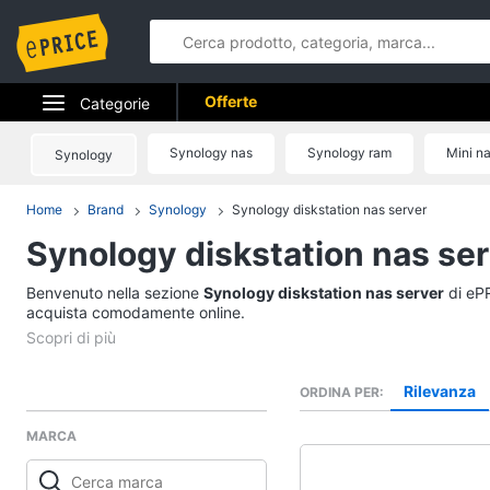
Offerte
Categorie
Elettrodomestici
Synology nas
Synology ram
Mini n
Synology
Informatica
Home
Brand
Synology
Synology diskstation nas server
Synology diskstation nas se
Telefonia
Benvenuto nella sezione
Tv e Home Cinema
Synology diskstation nas server
di ePR
acquista comodamente online.
Smart home
Videogiochi
Rilevanza
ORDINA PER
MARCA
Audio e musica