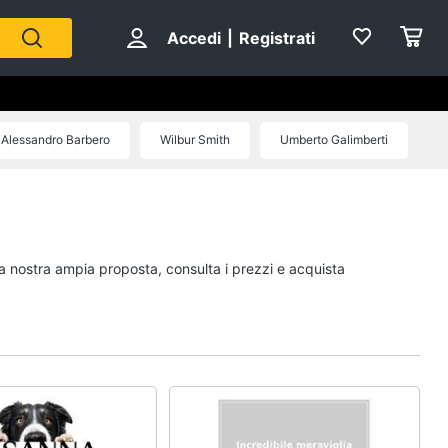
Accedi
|
Registrati
Alessandro Barbero
Wilbur Smith
Umberto Galimberti
Personaggi
cristiano ronaldo
Me contro Te
la nostra ampia proposta, consulta i prezzi e acquista
Sean connery
Barbara D'Urso
Vedi tutti