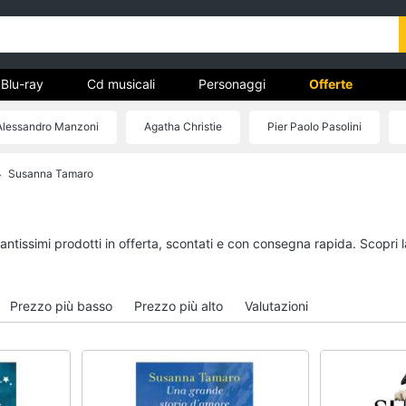
Blu-ray
Cd musicali
Personaggi
Offerte
Alessandro Manzoni
Agatha Christie
Pier Paolo Pasolini
vd
Marco Aurelio
Susanna Tamaro
Dvd e Blu-ray
Cd musicali
à
Blu-Ray
Colonne Sonore
itto
Blu-Ray Musica Classica
CD Musicali
tantissimi prodotti in offerta, scontati e con consegna rapida. Scopri 
Walt disney film
Musica Leggera
DVD Film
Musica Jazz
Prezzo più basso
Prezzo più alto
Valutazioni
Vedi tutti
Vedi tutti