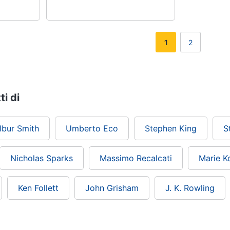
1
2
ti di
lbur Smith
Umberto Eco
Stephen King
S
Nicholas Sparks
Massimo Recalcati
Marie K
Ken Follett
John Grisham
J. K. Rowling