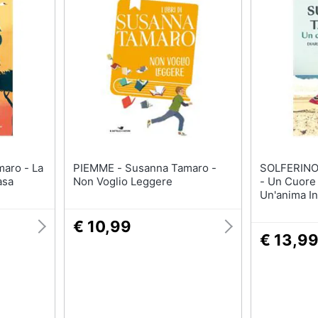
PIEMME - Susanna Tamaro -
SOLFERINO - Susanna T
asa
Non Voglio Leggere
- Un Cuore 
Un'anima In
€ 10,99
€ 13,9