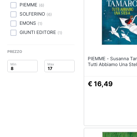
Clima
PIEMME
(
6
)
SOLFERINO
Arredo
(
6
)
EMONS
(
1
)
Brico e Giardinaggio
GIUNTI EDITORE
(
1
)
Salute e igiene
PREZZO
Beauty
PIEMME - Susanna Tamaro -
Tutti Abbiamo Una Stel
Giocattoli
Prima infanzia
€ 16,49
Fotografia
Casalinghi
Abbigliamento