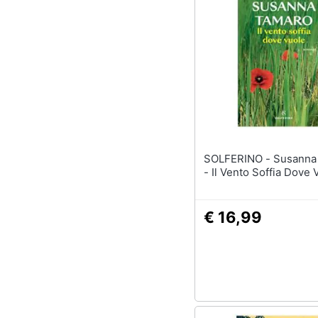
Sport
Animali
Motori
Libri, cd e dvd
Festività e ricorrenze
SOLFERINO - Susanna Tamaro
Promozioni
- Il Vento Soffia Dove 
€ 16,99