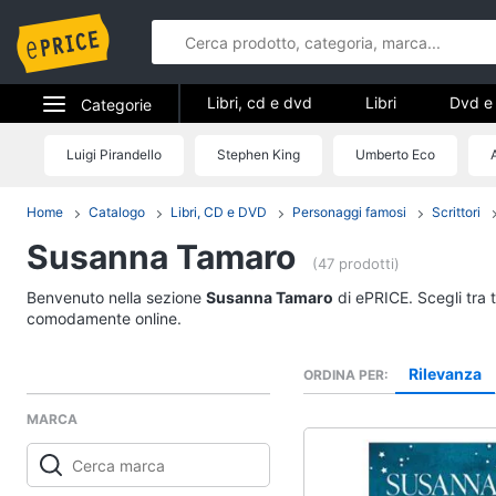
Libri, cd e dvd
Libri
Dvd e 
Categorie
Elettrodomestici
Luigi Pirandello
Stephen King
Umberto Eco
Libri, cd e d
Informatica
Home
Catalogo
Libri, CD e DVD
Personaggi famosi
Scrittori
Libri
Susanna Tamaro
Telefonia
Religione e Spiritualit
(47 prodotti)
Attualità, politica e dir
Tv e Home Cinema
Benvenuto nella sezione
Susanna Tamaro
di ePRICE. Scegli tra 
Libri di Cucina
comodamente online.
Smart home
Libri di Arte, Design e
Architettura
Rilevanza
ORDINA PER
Videogiochi
Vedi tutti
MARCA
Audio e musica