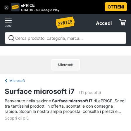
ePRICE
OTTIENI
Vai
×
Accedi
GRATIS - su Google Play
al
Registrati
menu
Accedi
Offerte
Offerte
Elettrodomestici
Microsoft
Informatica
Microsoft
Telefonia
Surface microsoft i7
(11 prodotti)
Tv
Benvenuto nella sezione
Surface microsoft i7
di ePRICE. Scegli
tra tantissimi prodotti in offerta, scontati e con consegna
e
rapida. Scopri la nostra ampia proposta, consulta i prezzi e
Home
acquista comodamente online.
Cinema