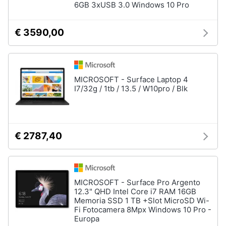
6GB 3xUSB 3.0 Windows 10 Pro
e
igiene
€ 3590,00
Beauty
Giocattoli
MICROSOFT - Surface Laptop 4
I7/32g / 1tb / 13.5 / W10pro / Blk
Prima
infanzia
€ 2787,40
Fotografia
Casalinghi
MICROSOFT - Surface Pro Argento
12.3" QHD Intel Core i7 RAM 16GB
Abbigliamento
Memoria SSD 1 TB +Slot MicroSD Wi-
Fi Fotocamera 8Mpx Windows 10 Pro -
Europa
Sport