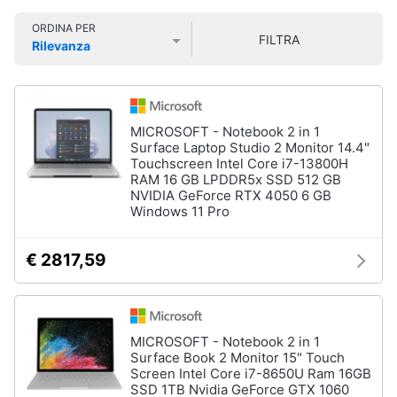
Smart
ORDINA PER
home
FILTRA
Rilevanza
Prezzo più basso
Prezzo più alto
Valutazioni
Videogiochi
Audio
MICROSOFT - Notebook 2 in 1
e
Surface Laptop Studio 2 Monitor 14.4"
musica
Touchscreen Intel Core i7-13800H
RAM 16 GB LPDDR5x SSD 512 GB
NVIDIA GeForce RTX 4050 6 GB
Clima
Windows 11 Pro
€ 2817,59
Arredo
Brico
e
MICROSOFT - Notebook 2 in 1
Giardinaggio
Surface Book 2 Monitor 15" Touch
Screen Intel Core i7-8650U Ram 16GB
SSD 1TB Nvidia GeForce GTX 1060
Salute