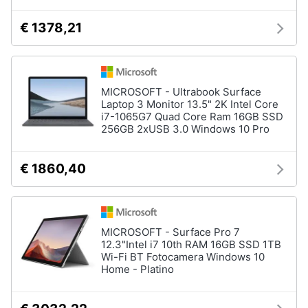
€ 1378,21
Animali
Motori
MICROSOFT - Ultrabook Surface
Libri,
Laptop 3 Monitor 13.5" 2K Intel Core
i7-1065G7 Quad Core Ram 16GB SSD
cd
256GB 2xUSB 3.0 Windows 10 Pro
e
dvd
€ 1860,40
Festività
e
ricorrenze
MICROSOFT - Surface Pro 7
12.3"Intel i7 10th RAM 16GB SSD 1TB
Promozioni
Wi-Fi BT Fotocamera Windows 10
Home - Platino
Servizi