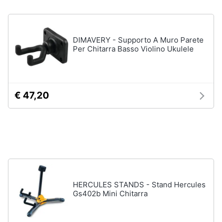
Chitarra
Animali
elettrica
Basso
DIMAVERY - Supporto A Muro Parete
Motori
Per Chitarra Basso Violino Ukulele
Microfono
Vedi
Libri,
tutti
cd
€ 47,20
e
dvd
Festività
e
ricorrenze
Promozioni
HERCULES STANDS - Stand Hercules
Gs402b Mini Chitarra
Servizi