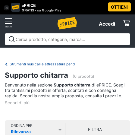
ePRICE
OTTIENI
Vai
×
Accedi
GRATIS - su Google Play
al
Registrati
menu
Accedi
Audio
Offerte
e
musica
Audio e musica
Sistemi hi-fi
Audio on the go
Gps e
Elettrodomestici
musica in auto
Strumenti musicali e attrezzatura per
Sistemi
dj
Offerte
Strumenti musicali e attrezzatura per dj
hi-
Informatica
fi
Supporto chitarra
(6 prodotti)
Radio
Benvenuto nella sezione
Supporto chitarra
di ePRICE. Scegli
Telefonia
Cassa
tra tantissimi prodotti in offerta, scontati e con consegna
bluetooth
rapida. Scopri la nostra ampia proposta, consulta i prezzi e
acquista comodamente online.
Giradischi
Tv
e
Cassa
Home
Cinema
Vedi
ORDINA PER
tutti
FILTRA
Rilevanza