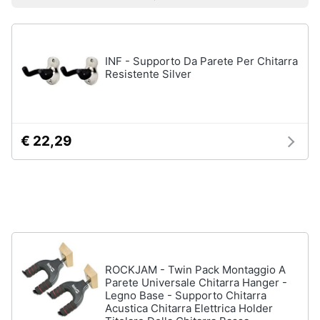
Prezzo più basso
Prezzo più alto
Valutazioni
Smart
home
Audio
on
INF - Supporto Da Parete Per Chitarra
Videogiochi
the
Resistente Silver
go
Airpods
Audio
e
Cuffie
musica
bluetooth
€ 22,29
Auricolari
bluetooth
Clima
Cassa
bluetooth
Arredo
Vedi
tutti
Brico
e
ROCKJAM - Twin Pack Montaggio A
Giardinaggio
Parete Universale Chitarra Hanger -
Legno Base - Supporto Chitarra
Gps
Acustica Chitarra Elettrica Holder
e
Salute