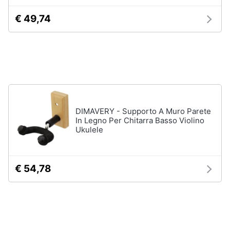
Assistenza
€ 49,74
clienti
Esci
DIMAVERY - Supporto A Muro Parete
In Legno Per Chitarra Basso Violino
Ukulele
€ 54,78