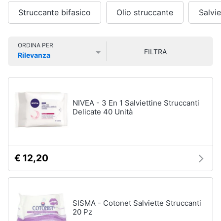
Smart
Vedi
Struccante bifasico
Olio struccante
Salvie
home
tutti
Videogiochi
ORDINA PER
FILTRA
Rilevanza
Cura
Prezzo più basso
Prezzo più alto
Valutazioni
dei
Audio
capelli
e
Shampoo
musica
NIVEA - 3 En 1 Salviettine Struccanti
Tinta
Delicate 40 Unità
capelli
Clima
Maschera
capelli
Arredo
Spazzola
€ 12,20
Vedi
Brico
tutti
e
Giardinaggio
SISMA - Cotonet Salviette Struccanti
20 Pz
Salute
Igiene