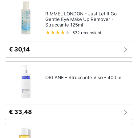
up
RIMMEL LONDON - Just Let It Go
Smalto
semipermanente
Gentle Eye Make Up Remover -
Struccante 125ml
Eyeliner
632 recensioni
Rossetti
Acetone
€ 30,14
Vedi
tutti
ORLANE - Struccante Viso - 400 ml
Creme
e
cosmetici
Olio
€ 33,48
di
ricino
Maschera
viso