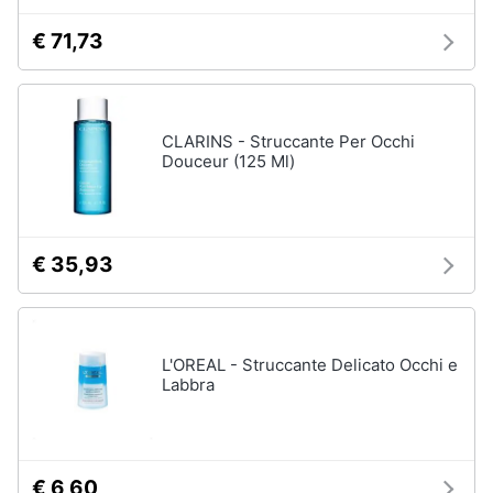
elettrico
€ 71,73
Animali
Crema
depilatoria
Regolabarba
Motori
CLARINS - Struccante Per Occhi
Vedi
tutti
Douceur (125 Ml)
Libri,
cd
e
dvd
Manicure
€ 35,93
e
pedicure
Festività
e
Smalto
ricorrenze
semipermanente
L'OREAL - Struccante Delicato Occhi e
Gel
Labbra
unghie
Promozioni
Acetone
Servizi
Smalto
€ 6,60