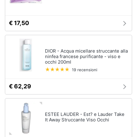
orale
e
igiene
Spazzolino
elettrico
€ 17,50
Spazzolino
Beauty
elettrico
oral
b
Giocattoli
DIOR - Acqua micellare struccante alla
Idropulsore
ninfea francese purificante - viso e
Collutorio
Prima
occhi 200ml
infanzia
19 recensioni
Vedi
tutti
Fotografia
€ 62,29
Casalinghi
Epilazione
e
rasatura
ESTEE LAUDER - Est? e Lauder Take
Abbigliamento
It Away Struccante Viso Occhi
Silk
epil
Sport
Rasoio