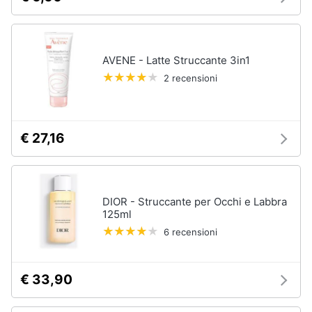
Vedi
Assistenza
tutti
clienti
AVENE - Latte Struccante 3in1
Esci
Igiene
2 recensioni
e
Cura
del
corpo
€ 27,16
Shampoo
Shampoo
antigiallo
Deodorante
DIOR - Struccante per Occhi e Labbra
Sapone
125ml
6 recensioni
Vedi
tutti
€ 33,90
Make