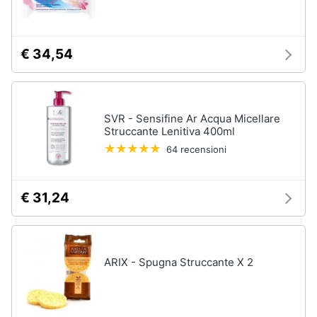
tutti
€ 34,54
Migliori
prodotti
beauty
Miglior
SVR - Sensifine Ar Acqua Micellare
crema
Struccante Lenitiva 400ml
antirughe
64 recensioni
Miglior
shampoo
Miglior
€ 31,24
spazzolino
elettrico
Miglior
regolabarba
ARIX - Spugna Struccante X 2
Vedi
tutti