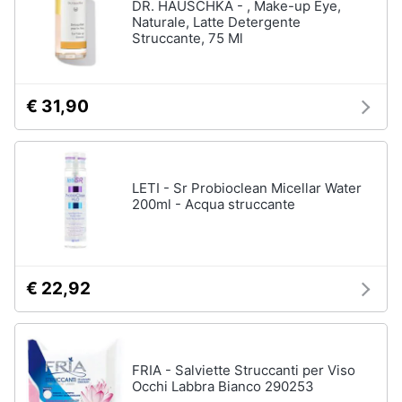
DR. HAUSCHKA - , Make-up Eye,
Oli
Naturale, Latte Detergente
essenziali
Struccante, 75 Ml
Scrub
viso
Vedi
€ 31,90
tutti
LETI - Sr Probioclean Micellar Water
Profumi
200ml - Acqua struccante
Profumi
uomo
Profumi
donna
€ 22,92
Alien
profumo
Chloe
profumo
FRIA - Salviette Struccanti per Viso
Occhi Labbra Bianco 290253
Vedi