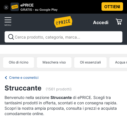
ePRICE
OTTIENI
Vai
×
Accedi
GRATIS - su Google Play
al
Registrati
menu
Accedi
Beauty
Offerte
Piccoli
Beauty
Piccoli elettrodomestici per la cura
elettrodomestici
Elettrodomestici
personale
Cura dei capelli
Igiene orale
Epilazione e
per
rasatura
Manicure e pedicure
Igiene e Cura del
la
Olio di ricino
Maschera viso
Oli essenziali
Acqua m
cura
corpo
Make up
Creme e cosmetici
Profumi
Migliori
Informatica
personale
prodotti beauty
Offerte
Dyson
Creme e cosmetici
airwrap
Telefonia
Struccante
(1561 prodotti)
Piastra
per
Benvenuto nella sezione
Tv
Struccante
di ePRICE. Scegli tra
capelli
tantissimi prodotti in offerta, scontati e con consegna rapida.
e
Silk
Scopri la nostra ampia proposta, consulta i prezzi e acquista
Home
epil
comodamente online.
Cinema
Phon