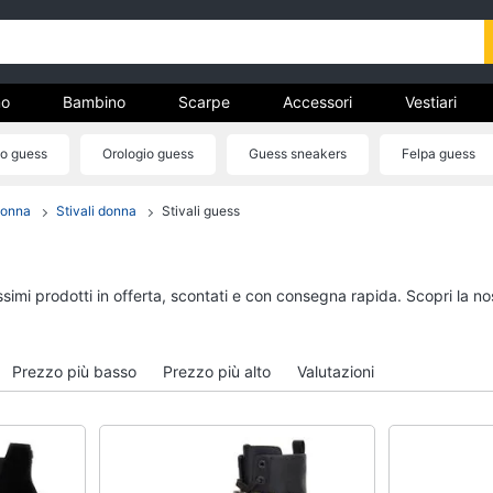
o
Bambino
Scarpe
Accessori
Vestiari
io guess
Orologio guess
Guess sneakers
Felpa guess
nto
Orecchini guess
donna
Stivali donna
Stivali guess
Uomo
Bambino
Felpa uomo
Scarpe bambino
Cravatta
Sandali bambina
issimi prodotti in offerta, scontati e con consegna rapida. Scopri la
Piumino uomo
Vestiti neonati
Giacca uomo
Copertina neonato
Prezzo più basso
Prezzo più alto
Valutazioni
Vedi tutti
Vedi tutti
Vestiari
Orologi