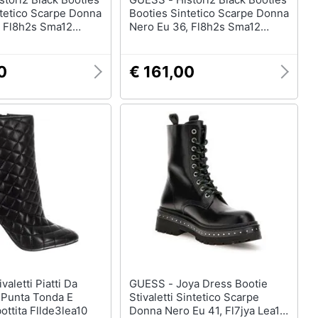
ntetico Scarpe Donna
Booties Sintetico Scarpe Donna
, Fl8h2s Sma12
Nero Eu 36, Fl8h2s Sma12
Black
0
€ 161,00
GUESS - Joya Dress Bootie
Punta Tonda E
Stivaletti Sintetico Scarpe
ottita Fllde3lea10
Donna Nero Eu 41, Fl7jya Lea10