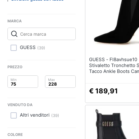
Clima
Sigaretta elettronica
Borse
Arredo
Occhiali da vista
MARCA
Occhiali da sole
Brico e Giardinaggio
Vedi tutti
Salute e igiene
GUESS
(
39
)
Beauty
GUESS - Fl8avhsue10
Stivaletto Tronchetto 
PREZZO
Giocattoli
Tacco Ankle Boots Ca
Nero 40
Prima infanzia
€ 189,91
Fotografia
VENDUTO DA
Casalinghi
Altri venditori
(
39
)
Abbigliamento
COLORE