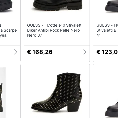
GUESS - Fl7ottele10 Stivaletti
GUESS - Fl8mdxele10 Anfibi
cca Scarpe
Biker Anfibi Rock Pelle Nero
Stivaletti 
8yea
Nero 37
41
€ 168,26
€ 123,