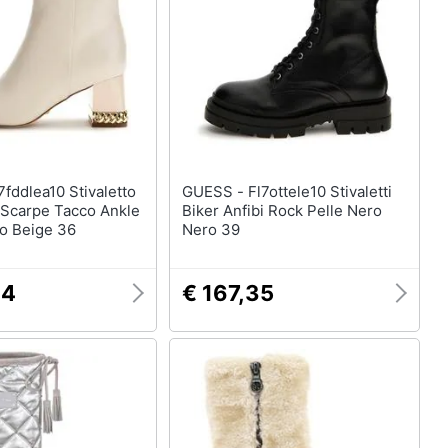
Anelli
Orecchini
Cavigliera
Collane
Vedi tutti
GUESS - Fl7ottele10 Stivaletti
 Scarpe Tacco Ankle
Biker Anfibi Rock Pelle Nero
io Beige 36
Nero 39
94
€ 167,35