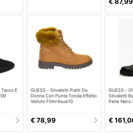
€ 87,99
GUESS - Stivaletti Piatti Da
GUESS - Olet Fl7oltele10
e09
Donna Con Punta Tonda Effetto
Stivaletti B
Velluto Fltmr4sue10
Pelle Nero
€ 78,99
€ 161,0