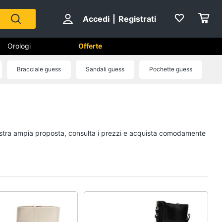
Accedi
|
Registrati
Orologi
Offerte
Bracciale guess
Sandali guess
Pochette guess
Scarpe
Sneakers
Scarpe nike
 nostra ampia proposta, consulta i prezzi e acquista comodamente
Anfibi
Ciabatte
Vedi tutti
Gioielli