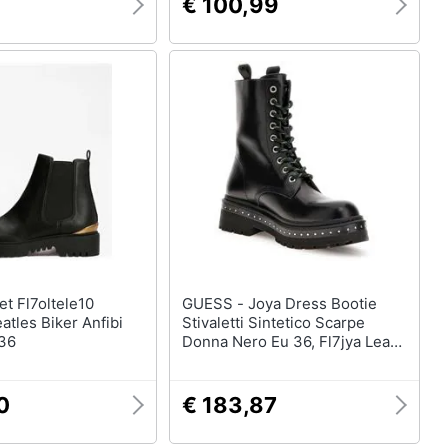
€ 100,99
GUESS - Joya Dress Bootie
eatles Biker Anfibi
Stivaletti Sintetico Scarpe
 36
Donna Nero Eu 36, Fl7jya Lea10
Black
0
€ 183,87