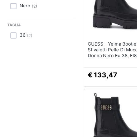
Sport
Nero
(
2
)
Animali
TAGLIA
Motori
36
(
2
)
Libri, cd e dvd
GUESS - Yelma Booties
Stivaletti Pelle Di Mu
Donna Nero Eu 38, Fl
Festività e ricorrenze
Ele10 Black
Promozioni
€ 133,47