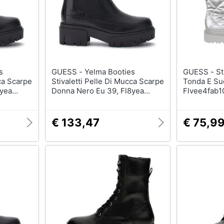
GUESS - Yelma Booties
GUESS - Stivali Con Punta
cca Scarpe
Stivaletti Pelle Di Mucca Scarpe
Tonda E Suo
8yea
Donna Nero Eu 39, Fl8yea
Flvee4fab1
Ele10 Black
€ 133,47
€ 75,9