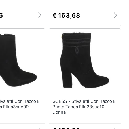
Black
5
€ 163,68
GUESS - Stivaletti Con Tacco E
a Fllua3sue09
Punta Tonda Fllu23sue10
Donna