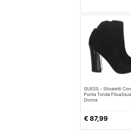
GUESS - Stivaletti Con Tacco E
Punta Tonda Fllua3su
Donna
€ 87,99