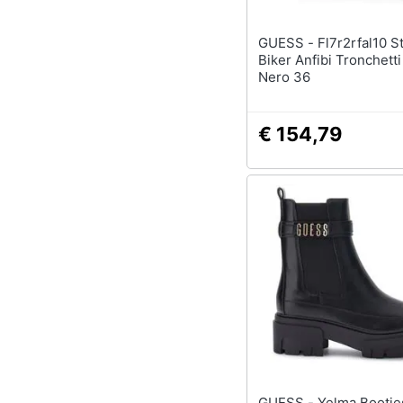
GUESS - Fl7r2rfal10 Stivaletti
Biker Anfibi Tronchetti
Nero 36
€ 154,79
GUESS - Yelma Booties