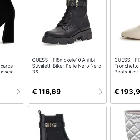
T-shirt
Apple Watch
Felpa
Smartwatch
Tuta
Orologi uomo
Pantaloni
Orologi donna
Vedi tutti
Vedi tutti
GUESS - Fl8mdxele10 Anfibi
GUESS - Fl7fddlea10 Stivaletto
Scarpe
Stivaletti Biker Pelle Nero Nero
Tronchetto
moscio
36
Boots Avor
€ 116,69
€ 193,