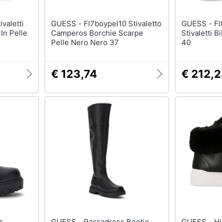
GUESS - Fl7boypel10 Stivaletto
GUESS - Fl8mdxele10 Anfibi
 In Pelle
Camperos Borchie Scarpe
Stivaletti 
Pelle Nero Nero 37
40
€ 123,74
€ 212,
GUESS - Rassadress Bootie
GUESS - Histori2 Black Booties