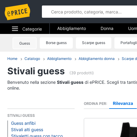
Abbigliamento
Donna
Uom
Categorie
Gioielli
Elettrodomestici
Borse guess
Scarpe guess
Portafogl
Guess
Abbigliame
Informatica
Home
Catalogo
Abbigliamento
Abbigliamento donna
Scarpe 
Donna
Stivali guess
Telefonia
Intimo donna
(39 prodotti)
Top
Tv e Home Cinema
Benvenuto nella sezione
Stivali guess
di ePRICE. Scegli tra tant
Cappotto donna
online.
Smart home
Felpa donna
Rilevanza
ORDINA PER
Vedi tutti
Videogiochi
STIVALI GUESS
Guess anfibi
Audio e musica
Accessori
Stivali alti guess
Stivaletti guess con tacco