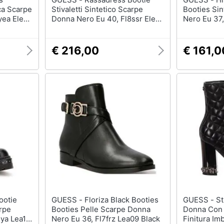
cca Scarpe
Stivaletti Sintetico Scarpe
Booties Si
yea Ele10
Donna Nero Eu 40, Fl8ssr Ele10
Nero Eu 37
Black
Black
€ 216,00
€ 161,0
GUESS - Floriza Black Booties
GUESS - Stivaletti Piatti Da
arpe
Booties Pelle Scarpe Donna
Donna Con 
jya Lea10
Nero Eu 36, Fl7frz Lea09 Black
Finitura Imb