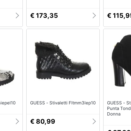
€ 173,35
€ 115,9
Fl7hiepel10
GUESS - Stivaletti Fltmm3lep10
GUESS - Stivaletti Con Tacco E
Punta Tond
Donna
€ 80,99