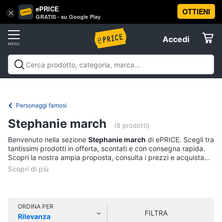
ePRICE
OTTIENI
Vai
×
Accedi
GRATIS - su Google Play
al
Registrati
menu
Accedi
Libri,
Offerte
cd
e
Libri, cd e dvd
Libri
Dvd e Blu-ray
Cd
dvd
Elettrodomestici
musicali
Personaggi
Offerte
Personaggi famosi
Libri
Informatica
Stephanie march
Religione
(8 prodotti)
e
Benvenuto nella sezione
Stephanie march
di ePRICE. Scegli tra
Spiritualità
Telefonia
tantissimi prodotti in offerta, scontati e con consegna rapida.
Attualità,
Scopri la nostra ampia proposta, consulta i prezzi e acquista
politica
comodamente online.
Tv
e
e
diritto
Home
Libri
Cinema
di
ORDINA PER
FILTRA
Cucina
Rilevanza