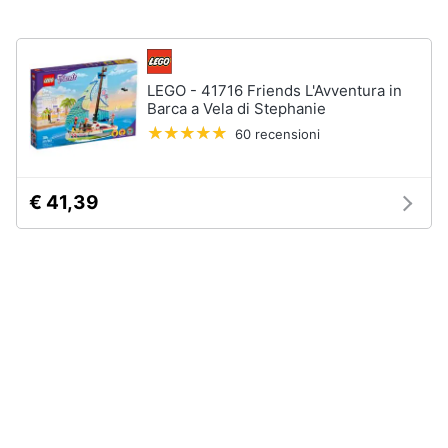
disney
e
film
igiene
DVD
Film
LEGO - 41716 Friends L'Avventura in
Beauty
Barca a Vela di Stephanie
Vedi
tutti
60 recensioni
Giocattoli
Prima
€ 41,39
Cd
infanzia
musicali
Colonne
Fotografia
Sonore
CD
Musicali
Casalinghi
Musica
Leggera
Abbigliamento
Musica
Jazz
Sport