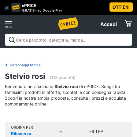
ePRICE
OTTIENI
Vai
×
Accedi
GRATIS - su Google Play
al
Registrati
menu
Accedi
Libri,
Offerte
cd
e
Libri, cd e dvd
Libri
Dvd e Blu-ray
Cd
dvd
Elettrodomestici
musicali
Personaggi
Offerte
Personaggi famosi
Libri
Informatica
Stelvio rosi
Religione
(113 prodotti)
e
Benvenuto nella sezione
Stelvio rosi
di ePRICE. Scegli tra
Spiritualità
Telefonia
tantissimi prodotti in offerta, scontati e con consegna rapida.
Attualità,
Scopri la nostra ampia proposta, consulta i prezzi e acquista
politica
comodamente online.
Tv
e
e
diritto
Home
Libri
Cinema
di
ORDINA PER
FILTRA
Cucina
Rilevanza