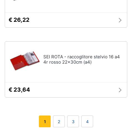
€ 26,22
SEI ROTA - raccoglitore stelvio 16 a4
4r rosso 22x30cm (a4)
€ 23,64
1
2
3
4