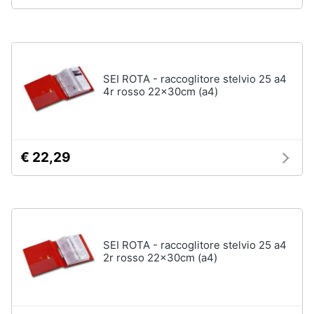
disney
e
film
igiene
DVD
Film
Beauty
SEI ROTA - raccoglitore stelvio 25 a4
Vedi
4r rosso 22x30cm (a4)
tutti
Giocattoli
Prima
Cd
infanzia
€ 22,29
musicali
Colonne
Fotografia
Sonore
CD
Musicali
Casalinghi
SEI ROTA - raccoglitore stelvio 25 a4
Musica
2r rosso 22x30cm (a4)
Leggera
Abbigliamento
Musica
Jazz
Sport