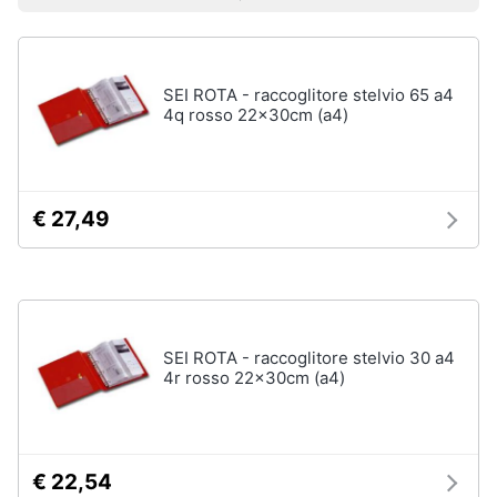
Prezzo più basso
Prezzo più alto
Valutazioni
Libri
Smart
di
home
Arte,
Design
e
SEI ROTA - raccoglitore stelvio 65 a4
Videogiochi
Architettura
4q rosso 22x30cm (a4)
Vedi
Audio
tutti
e
musica
€ 27,49
Dvd
Clima
e
Blu-
ray
Arredo
Blu-
SEI ROTA - raccoglitore stelvio 30 a4
Ray
4r rosso 22x30cm (a4)
Brico
Blu-
e
Ray
Giardinaggio
Musica
Classica
€ 22,54
Salute
Walt