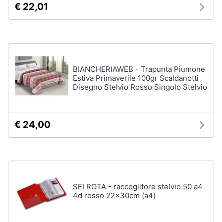
Vedi
€ 22,01
tutti
Animali
Motori
Personaggi
cristiano
BIANCHERIAWEB - Trapunta Piumone
Libri,
ronaldo
Estiva Primaverile 100gr Scaldanotti
cd
Disegno Stelvio Rosso Singolo Stelvio
Me
e
contro
dvd
Te
Sean
€ 24,00
connery
Festività
e
Barbara
ricorrenze
D'Urso
Vedi
Promozioni
tutti
SEI ROTA - raccoglitore stelvio 50 a4
4d rosso 22x30cm (a4)
Servizi