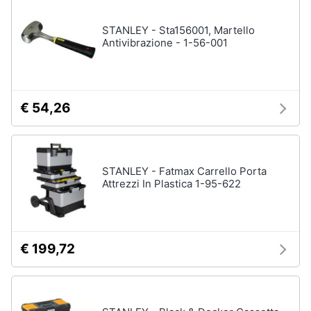
disney
e
film
igiene
STANLEY - Sta156001, Martello
DVD
Antivibrazione - 1-56-001
Film
Beauty
Vedi
tutti
Giocattoli
€ 54,26
Prima
Cd
infanzia
musicali
STANLEY - Fatmax Carrello Porta
Colonne
Attrezzi In Plastica 1-95-622
Fotografia
Sonore
CD
Musicali
Casalinghi
Musica
€ 199,72
Leggera
Abbigliamento
Musica
Jazz
Sport