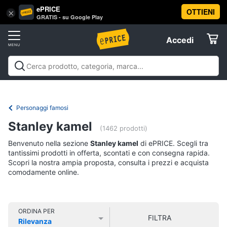
ePRICE
OTTIENI
Vai
×
Accedi
GRATIS - su Google Play
al
Registrati
menu
Accedi
Libri,
Offerte
cd
e
Libri, cd e dvd
Libri
Dvd e Blu-ray
Cd
dvd
Elettrodomestici
musicali
Personaggi
Offerte
Personaggi famosi
Libri
Informatica
Stanley kamel
Religione
(1462 prodotti)
e
Benvenuto nella sezione
Stanley kamel
di ePRICE. Scegli tra
Spiritualità
Telefonia
tantissimi prodotti in offerta, scontati e con consegna rapida.
Attualità,
Scopri la nostra ampia proposta, consulta i prezzi e acquista
politica
comodamente online.
Tv
e
e
diritto
Home
Libri
Cinema
di
ORDINA PER
FILTRA
Cucina
Rilevanza