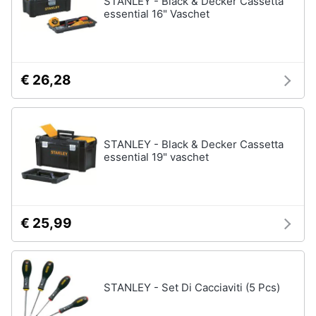
STANLEY - Black & Decker Cassetta
Vedi
essential 16" Vaschet
tutti
Animali
Motori
Personaggi
€ 26,28
cristiano
Libri,
ronaldo
cd
Me
e
contro
STANLEY - Black & Decker Cassetta
dvd
Te
essential 19" vaschet
Sean
connery
Festività
e
Barbara
ricorrenze
D'Urso
€ 25,99
Vedi
Promozioni
tutti
STANLEY - Set Di Cacciaviti (5 Pcs)
Servizi