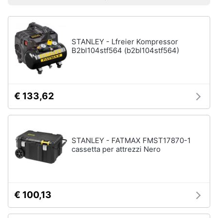
Prezzo più basso
Prezzo più alto
Valutazioni
Libri
Smart
di
home
Arte,
Design
e
STANLEY - Lfreier Kompressor
Videogiochi
Architettura
B2bl104stf564 (b2bl104stf564)
Vedi
Audio
tutti
e
musica
€ 133,62
Dvd
Clima
e
Blu-
ray
STANLEY - FATMAX FMST17870-1
Arredo
cassetta per attrezzi Nero
Blu-
Ray
Brico
Blu-
e
Ray
Giardinaggio
Musica
€ 100,13
Classica
Salute
Walt