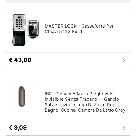
Prezzo più basso
Prezzo più alto
Valutazioni
Smart
home
MASTER LOCK - Cassaforte Per
Videogiochi
Chiavi 5423 Eurd
Audio
e
musica
€ 43,00
Clima
Arredo
INF - Gancio A Muro Pieghevole
Invisibile Senza Trapano — Gancio
Salvaspazio In Lega Di Zinco Per
Brico
Bagno, Cucina, Camera Da Letto Grey
e
Giardinaggio
€ 9,09
Salute