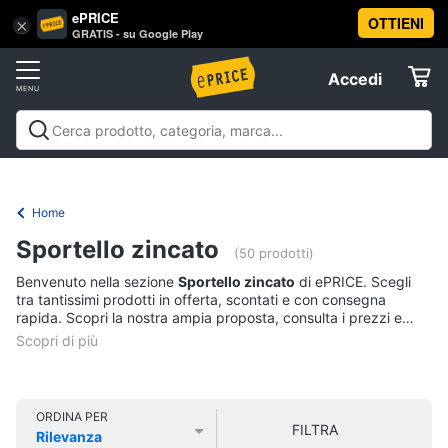
ePRICE
OTTIENI
Vai
×
Accedi
GRATIS - su Google Play
al
Registrati
menu
Accedi
Offerte
Offerte
Elettrodomestici
Home
Informatica
Sportello zincato
(50 prodotti)
Benvenuto nella sezione
Sportello zincato
di ePRICE. Scegli
Telefonia
tra tantissimi prodotti in offerta, scontati e con consegna
rapida. Scopri la nostra ampia proposta, consulta i prezzi e
acquista comodamente online.
Tv
e
Home
Cinema
ORDINA PER
FILTRA
Rilevanza