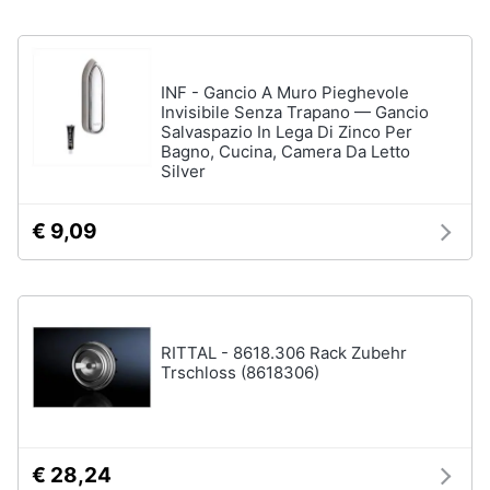
e
igiene
INF - Gancio A Muro Pieghevole
Beauty
Invisibile Senza Trapano — Gancio
Salvaspazio In Lega Di Zinco Per
Bagno, Cucina, Camera Da Letto
Giocattoli
Silver
Prima
€ 9,09
infanzia
Fotografia
RITTAL - 8618.306 Rack Zubehr
Casalinghi
Trschloss (8618306)
Abbigliamento
€ 28,24
Sport