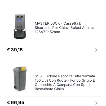
Animali
Motori
MASTER LOCK - Cassetta Di
Sicurezza Per Chiavi Select Access
126x72x52mm
Libri,
cd
e
€ 39,15
dvd
Festività
e
ricorrenze
SSS - Bidone Raccolta Differenziata
100 Litri Con Ruote - Fondo Grigio E
Coperchio A Campana Con Sportello
Promozioni
Basculante Giallo
Servizi
€ 66,95