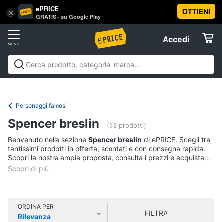
ePRICE
OTTIENI
Vai
×
Accedi
GRATIS - su Google Play
al
Registrati
menu
Accedi
Libri,
Offerte
cd
e
Libri, cd e dvd
Libri
Dvd e Blu-ray
Cd
dvd
Elettrodomestici
musicali
Personaggi
Offerte
Personaggi famosi
Libri
Informatica
Spencer breslin
Religione
(53 prodotti)
e
Benvenuto nella sezione
Spencer breslin
di ePRICE. Scegli tra
Spiritualità
Telefonia
tantissimi prodotti in offerta, scontati e con consegna rapida.
Attualità,
Scopri la nostra ampia proposta, consulta i prezzi e acquista
politica
comodamente online.
Tv
e
e
diritto
Home
Libri
Cinema
di
ORDINA PER
FILTRA
Cucina
Rilevanza