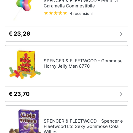
SPENCER & FLEETWOOD - Pene Di
Vedi
Caramella Commestibile
tutti
Animali
4 recensioni
Motori
Personaggi
€ 23,26
cristiano
Libri,
ronaldo
cd
Me
e
contro
SPENCER & FLEETWOOD - Gommose
dvd
Te
Horny Jelly Men 8770
Sean
connery
Festività
e
Barbara
ricorrenze
D'Urso
€ 23,70
Vedi
Promozioni
tutti
SPENCER & FLEETWOOD - Spencer e
Servizi
Fleetwood Ltd Sexy Gommose Cola
Willies