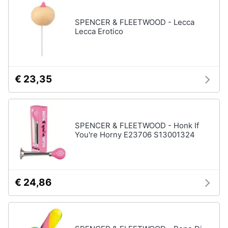
disney
e
film
igiene
SPENCER & FLEETWOOD - Lecca
DVD
Lecca Erotico
Film
Beauty
Vedi
tutti
Giocattoli
€ 23,35
Prima
Cd
infanzia
musicali
SPENCER & FLEETWOOD - Honk If
Colonne
You're Horny E23706 S13001324
Fotografia
Sonore
CD
Musicali
Casalinghi
Musica
€ 24,86
Leggera
Abbigliamento
Musica
Jazz
Sport