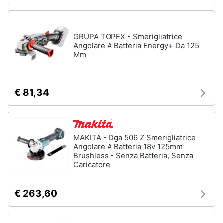
e
igiene
Macchinari
e
GRUPA TOPEX - Smerigliatrice
utensili
Beauty
da
Angolare A Batteria Energy+ Da 125
giardinaggio
Mm
Decespugliatore
Giocattoli
Motosega
€ 81,34
Tosaerba
Prima
infanzia
Irrigazione
Vedi
Fotografia
MAKITA - Dga 506 Z Smerigliatrice
tutti
Angolare A Batteria 18v 125mm
Brushless - Senza Batteria, Senza
Casalinghi
Caricatore
Falegnameria
Abbigliamento
€ 263,60
Spaccalegna
Seghetto
Sport
alternativo