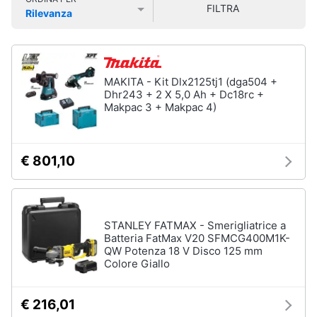
FILTRA
Vedi
Smart
Rilevanza
tutti
home
Prezzo più basso
Prezzo più alto
Valutazioni
Videogiochi
Insetticidi
MAKITA - Kit Dlx2125tj1 (dga504 +
e
Dhr243 + 2 X 5,0 Ah + Dc18rc +
Audio
trappole
Makpac 3 + Makpac 4)
e
Zanzariere
musica
Zanzariere
magnetiche
€ 801,10
Clima
Zanzariere
a
rullo
Arredo
Trappola
STANLEY FATMAX - Smerigliatrice a
per
Batteria FatMax V20 SFMCG400M1K-
Brico
topi
QW Potenza 18 V Disco 125 mm
e
Colore Giallo
Vedi
Giardinaggio
tutti
€ 216,01
Salute