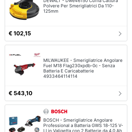
DEWALT - Dwe46150 Cuffia Cattura
Polvere Per Smerigliatrici Da 110-
125mm
€ 102,15
MILWAUKEE - Smerigliatrice Angolare
Fuel M18 Flag230xpdb-0c - Senza
Batteria E Caricabatterie
4933464114114
€ 543,10
BOSCH - Smerigliatrice Angolare
Professional a Batteria GWS 18-125 V-
LI in Valigetta con 2 Batterie da 4,0 Ah