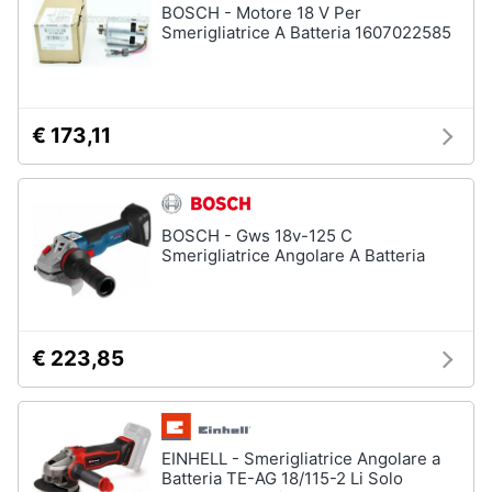
BOSCH - Motore 18 V Per
Assistenza
Smerigliatrice A Batteria 1607022585
Materiale
clienti
elettrico
Batteria
Esci
Pannello
€ 173,11
solare
Interruttori
Adattatore
BOSCH - Gws 18v-125 C
Vedi
Smerigliatrice Angolare A Batteria
tutti
Coltivazione
€ 223,85
e
Semina
Irrigazione
Carriola
EINHELL - Smerigliatrice Angolare a
Batteria TE-AG 18/115-2 Li Solo
Zappa