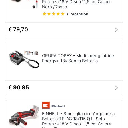
Potenza 18 V Disco 11,5 cm Colore
Nebulizzatore
Nero /Rosso
8 recensioni
Vedi
tutti
€ 79,70
Sicurezza
e
GRUPA TOPEX - Multismerigliatrice
automazione
Energy+ 18v Senza Batteria
casa
Telecamere
Termostato
Telecamere
€ 90,85
videosorveglianza
Cronotermostato
Vedi
EINHELL - Smerigliatrice Angolare a
tutti
Batteria TE-AG 18/115 Q Li Solo
Potenza 18 V Disco 11,5 cm Colore