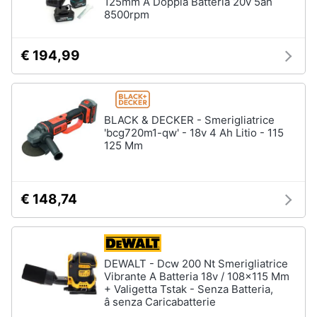
125mm A Doppia Batteria 20v 5ah
8500rpm
€ 194,99
BLACK & DECKER - Smerigliatrice
'bcg720m1-qw' - 18v 4 Ah Litio - 115
125 Mm
€ 148,74
DEWALT - Dcw 200 Nt Smerigliatrice
Vibrante A Batteria 18v / 108x115 Mm
+ Valigetta Tstak - Senza Batteria,
â senza Caricabatterie