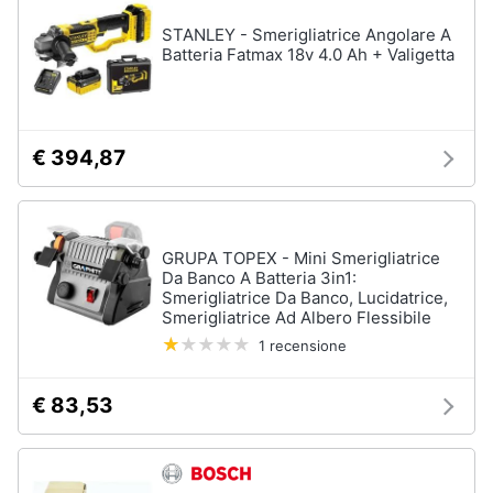
Fresa
STANLEY - Smerigliatrice Angolare A
Animali
Vetreria
Batteria Fatmax 18v 4.0 Ah + Valigetta
Vedi
Motori
tutti
€ 394,87
Libri,
cd
Imbiancare
e
e
dvd
dipingere
GRUPA TOPEX - Mini Smerigliatrice
Pittura
Da Banco A Batteria 3in1:
Festività
Smerigliatrice Da Banco, Lucidatrice,
Vernice
e
Smerigliatrice Ad Albero Flessibile
ricorrenze
Stucco
1 recensione
Sverniciatore
Promozioni
€ 83,53
Vedi
tutti
Servizi