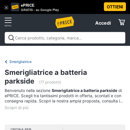
ePRICE
OTTIENI
Vai
×
Accedi
GRATIS - su Google Play
al
Registrati
menu
Accedi
Brico
Offerte
e
Giardinaggio
Brico e Giardinaggio
Utensili elettrici e
Elettrodomestici
manuali
Insetticidi e trappole
Macchinari e utensili da
Utensili
giardinaggio
Falegnameria
Imbiancare e
Smerigliatrice
elettrici
dipingere
Materiale elettrico
Coltivazione e
Informatica
e
Smerigliatrice a batteria
Semina
Sicurezza e automazione casa
Offerte
manuali
parkside
Trapani
(77 prodotti)
Telefonia
Livella
Benvenuto nella sezione
Smerigliatrice a batteria parkside
di
ePRICE. Scegli tra tantissimi prodotti in offerta, scontati e con
Generatore
Tv
consegna rapida. Scopri la nostra ampia proposta, consulta i
di
e
prezzi e acquista comodamente online.
corrente
Home
Sega
Cinema
circolare
ORDINA PER