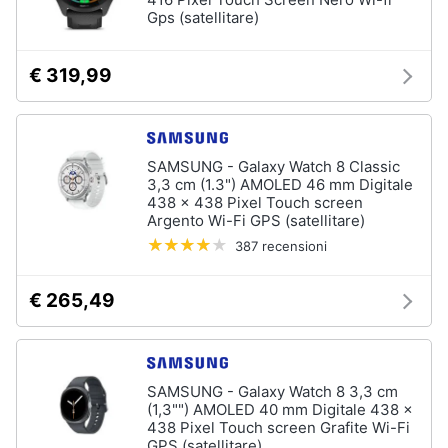
Gps (satellitare)
Animali
€ 319,99
Motori
Libri,
SAMSUNG - Galaxy Watch 8 Classic
cd
3,3 cm (1.3") AMOLED 46 mm Digitale
e
438 x 438 Pixel Touch screen
dvd
Argento Wi-Fi GPS (satellitare)
387 recensioni
Festività
e
€ 265,49
ricorrenze
Promozioni
SAMSUNG - Galaxy Watch 8 3,3 cm
(1,3"") AMOLED 40 mm Digitale 438 x
Servizi
438 Pixel Touch screen Grafite Wi-Fi
GPS (satellitare)