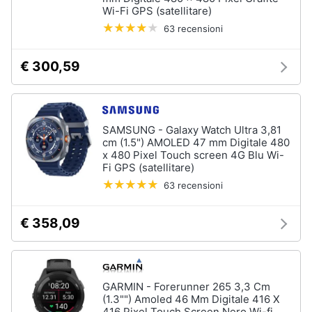
e
Wi-Fi GPS (satellitare)
igiene
63 recensioni
Beauty
€ 300,59
Giocattoli
SAMSUNG - Galaxy Watch Ultra 3,81
Prima
cm (1.5") AMOLED 47 mm Digitale 480
infanzia
x 480 Pixel Touch screen 4G Blu Wi-
Fi GPS (satellitare)
63 recensioni
Fotografia
€ 358,09
Casalinghi
Abbigliamento
GARMIN - Forerunner 265 3,3 Cm
(1.3"") Amoled 46 Mm Digitale 416 X
Sport
416 Pixel Touch Screen Nero Wi-fi