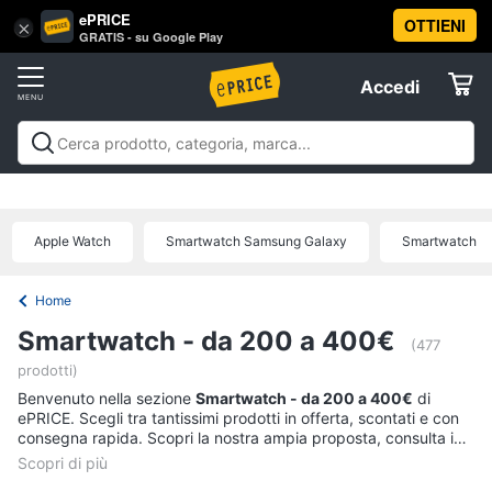
ePRICE
OTTIENI
Vai
×
Accedi
GRATIS - su Google Play
al
Registrati
menu
Accedi
Offerte
Offerte
Elettrodomestici
Apple Watch
Smartwatch Samsung Galaxy
Smartwatch
Informatica
Home
Telefonia
Smartwatch - da 200 a 400€
(477
prodotti)
Tv
Benvenuto nella sezione
Smartwatch - da 200 a 400€
di
e
ePRICE. Scegli tra tantissimi prodotti in offerta, scontati e con
Home
consegna rapida. Scopri la nostra ampia proposta, consulta i
Cinema
prezzi e acquista comodamente online.