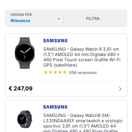
Smart
home
ORDINA PER
FILTRA
Rilevanza
Videogiochi
Prezzo più basso
Prezzo più alto
Valutazioni
Audio
e
SAMSUNG - Galaxy Watch 8 3,81 cm
musica
(1.5") AMOLED 44 mm Digitale 480 x
480 Pixel Touch screen Grafite Wi-Fi
GPS (satellitare)
Clima
558 recensioni
Arredo
€ 247,09
Brico
e
Giardinaggio
SAMSUNG - Galaxy Watch8 SM-
L330NDAAXEF smartwatch e orologio
sportivo 3,81 cm (1.5") AMOLED 44
Salute
mm Digitale 480 x 480 Pixel Grafite